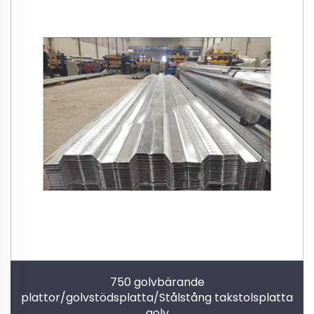
750 golvbärande
plattor/golvstödsplatta/Stålstång takstolsplatta
golv