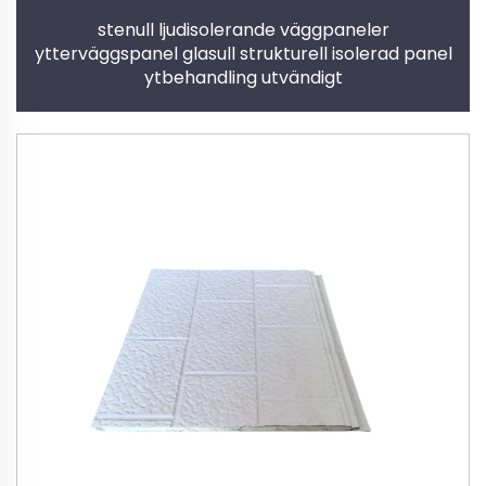
stenull ljudisolerande väggpaneler
ytterväggspanel glasull strukturell isolerad panel
ytbehandling utvändigt