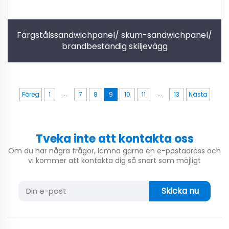
Färgstålssandwichpanel/ skum-sandwichpanel/
brandbeständig skiljevägg
...
...
Föreg
1
7
8
9
10
11
13
Nästa
Tveka inte att kontakta oss
Om du har några frågor, lämna gärna en e-postadress och
vi kommer att kontakta dig så snart som möjligt
Skicka nu