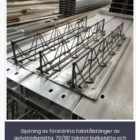
Gjutning av förstärkta takstålstänger av
golvstödsplatta. 70/90 takstol balkplatta och