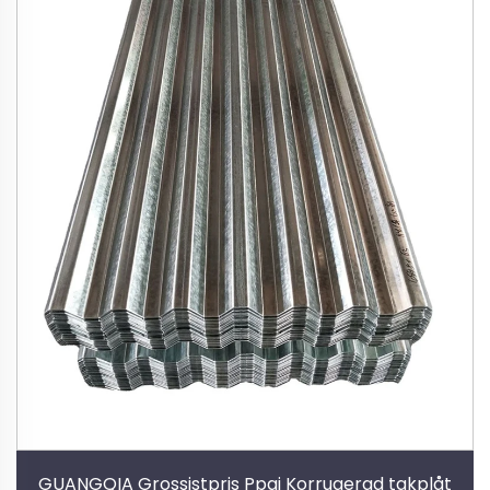
GUANGQIA Grossistpris Ppgi Korrugerad takplåt