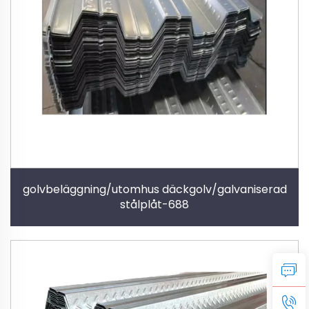
golvbeläggning/utomhus däckgolv/galvaniserad
stålplåt-688