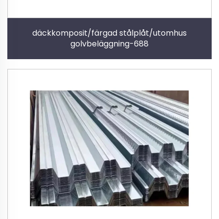
däckkomposit/färgad stålplåt/utomhus
golvbeläggning-688