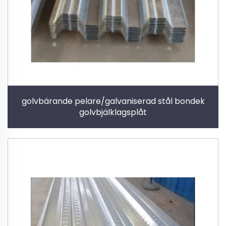
golvbärande pelare/galvaniserad stål bondek
golvbjälklagsplåt