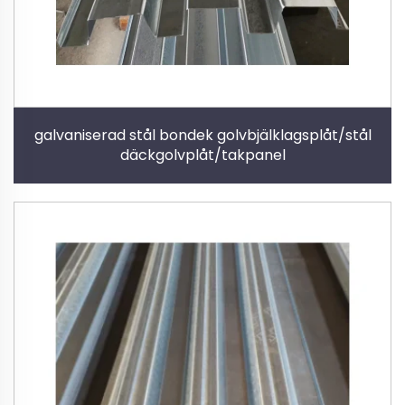
galvaniserad stål bondek golvbjälklagsplåt/stål
däckgolvplåt/takpanel