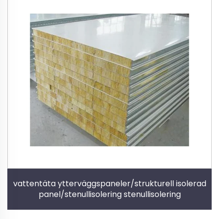
vattentäta ytterväggspaneler/strukturell isolerad
panel/stenullisolering stenullisolering