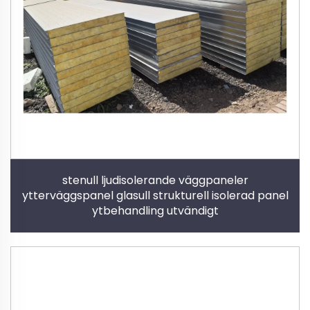
stenull ljudisolerande väggpaneler
ytterväggspanel glasull strukturell isolerad panel
ytbehandling utvändigt