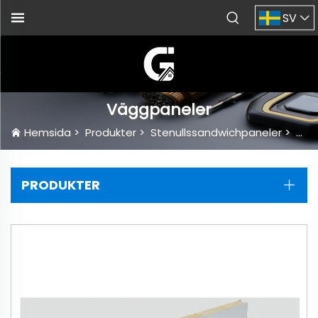
SV
Väggpaneler
Hemsida
>
Produkter
>
Stenullssandwichpaneler
>
Väg
PRODUKTER