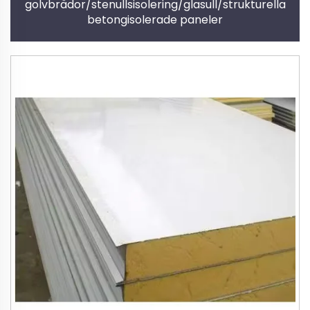
golvbrädor/stenullsisolering/glasull/strukturella
betongisolerade paneler