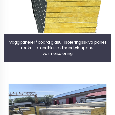
väggpaneler/board glasull isoleringsskiva panel
rockull brandklassad sandwichpanel
värmeisolering