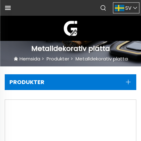
SV
Metalldekorativ platta
Hemsida
>
Produkter
>
Metalldekorativ platta
PRODUKTER