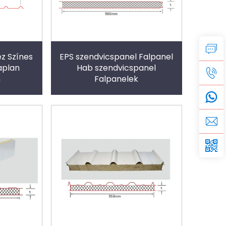
z Színes
EPS szendvicspanel Falpanel
aplan
Hab szendvicspanel
n
Falpanelek