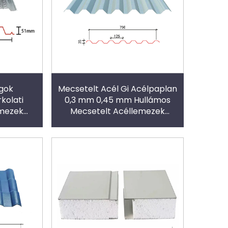
gok
Mecsetelt Acél Gi Acélpaplan
kolati
0,3 mm 0,45 mm Hullámos
emezek
Mecsetelt Acéllemezek
Tetőhöz