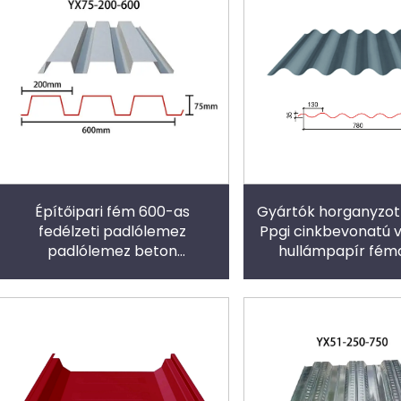
Építőipari fém 600-as
Gyártók horganyzot
fedélzeti padlólemez
Ppgi cinkbevonatú 
padlólemez beton
hullámpapír fém
padlólemez
tetőfedő leme