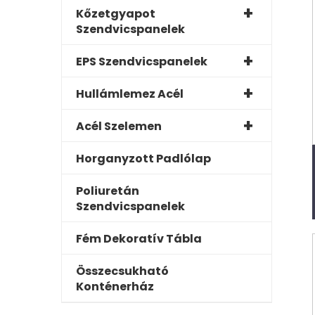
Kőzetgyapot
Szendvicspanelek
EPS Szendvicspanelek
Hullámlemez Acél
Acél Szelemen
Horganyzott Padlólap
Poliuretán
Szendvicspanelek
Fém Dekoratív Tábla
Összecsukható
Konténerház