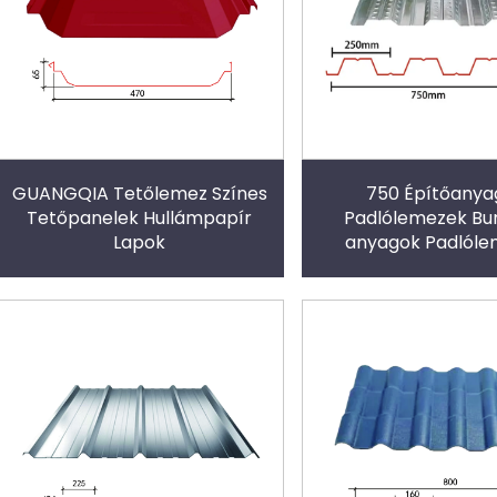
GUANGQIA Tetőlemez Színes
750 Építőanya
Tetőpanelek Hullámpapír
Padlólemezek Bur
Lapok
anyagok Padlól
betonhoz