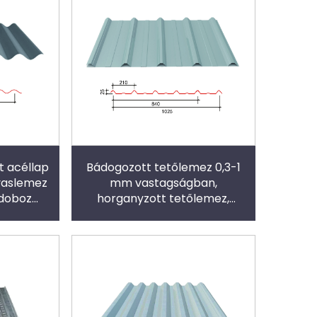
t acéllap
Bádogozott tetőlemez 0,3-1
vaslemez
mm vastagságban,
doboz
horganyzott tetőlemez,
zek
bordázott lemez