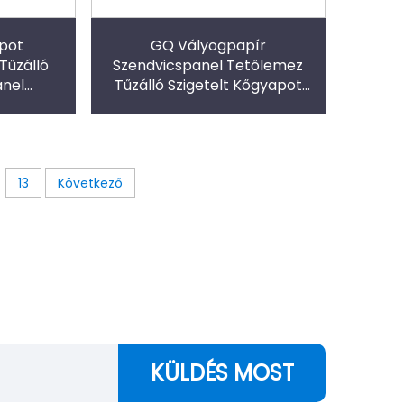
pot
GQ Vályogpapír
Tűzálló
Szendvicspanel Tetőlemez
anel
Tűzálló Szigetelt Kőgyapot
ot
Szendvicspanel
13
Következő
KÜLDÉS MOST