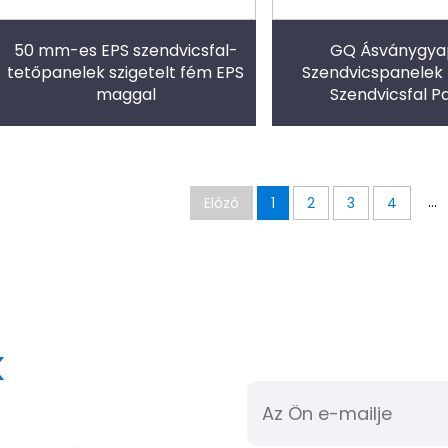
50 mm-es EPS szendvicsfal-
GQ Ásványgya
tetőpanelek szigetelt fém EPS
Szendvicspanelek 
maggal
Szendvicsfal P
Ásványgyap
...
Előző
1
2
3
4
k