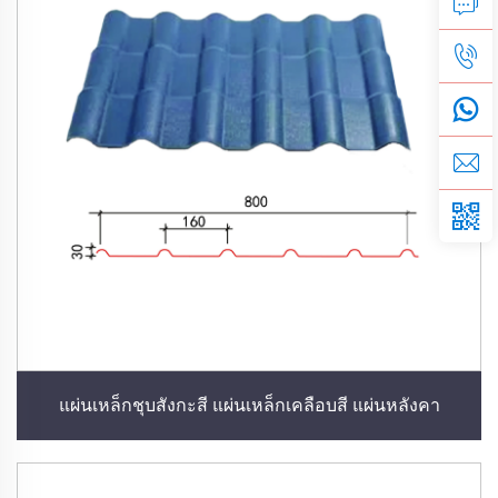
แผ่นเหล็กชุบสังกะสี แผ่นเหล็กเคลือบสี แผ่นหลังคา