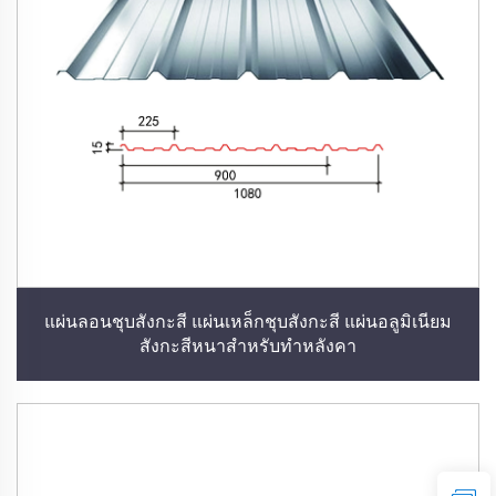
แผ่นลอนชุบสังกะสี แผ่นเหล็กชุบสังกะสี แผ่นอลูมิเนียม
สังกะสีหนาสำหรับทำหลังคา