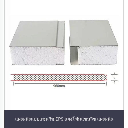
แผงผนังแบบแซนวิช EPS แผงโฟมแซนวิช แผงผนัง