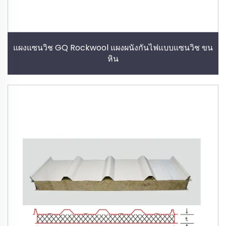
แผงแซนวิช GQ Rockwool แผงผนังกันไฟแบบแซนวิช ขน
หิน