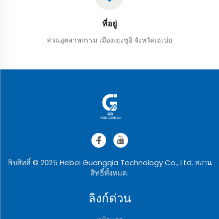
ที่อยู่
สวนอุตสาหกรรม เมืองเฮงชูอิ จังหวัดเฮเบ่ย
ลิขสิทธิ์ © 2025 Hebei Guangqia Technology Co., Ltd. สงวน
สิทธิ์ทั้งหมด.
ลิงก์ด่วน