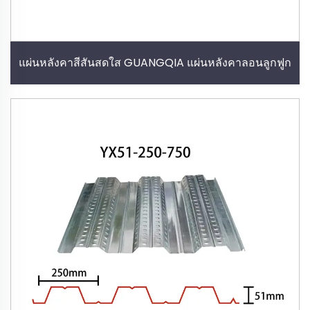
แผ่นหลังคาสีสันสดใส GUANGQIA แผ่นหลังคาลอนลูกฟูก