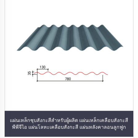
แผ่นเหล็กชุบสังกะสีสำหรับผู้ผลิต แผ่นเหล็กเคลือบสังกะสี
พีพีจีไอ แผ่นโลหะเคลือบสังกะสี แผ่นหลังคาลอนลูกฟูก