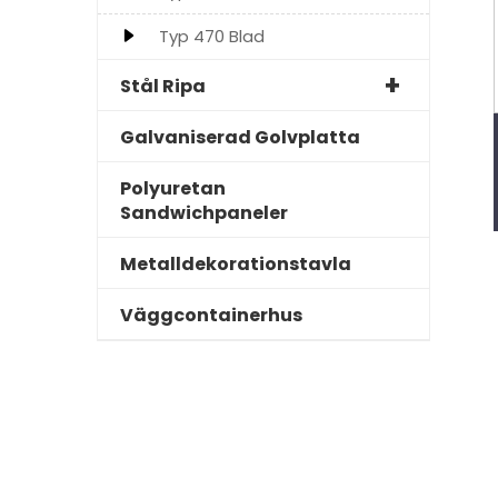
Typ 470 Blad
Stål Ripa
Galvaniserad Golvplatta
Polyuretan
Sandwichpaneler
Metalldekorationstavla
Väggcontainerhus