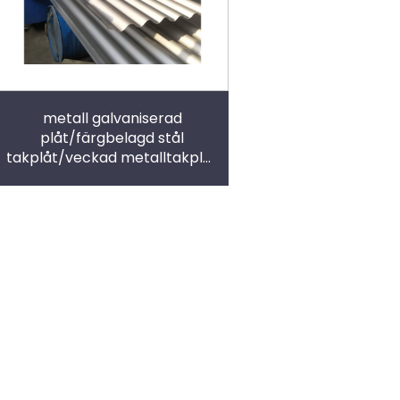
metall galvaniserad
plåt/färgbelagd stål
takplåt/veckad metalltakplåt
Typ 780