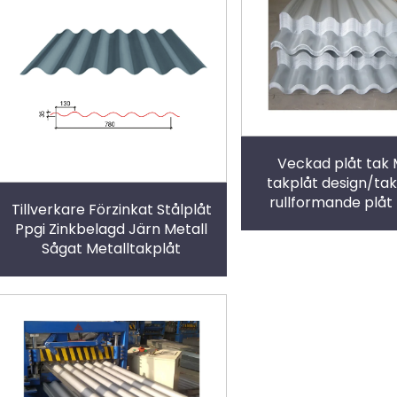
Veckad plåt tak 
takplåt design/ta
rullformande plåt
Tillverkare Förzinkat Stålplåt
stål/veckad takplå
Ppgi Zinkbelagd Järn Metall
Sågat Metalltakplåt