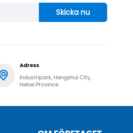
Skicka nu
Adress
Industripark, Hengshui City,
Hebei Province