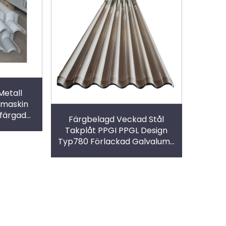
Metall
kmaskin
 färgad
Färgbelagd Veckad Stål
t-Typ 780
Takplåt PPGI PPGL Design
Typ780 Förlackad Galvalume
Metallplatta Byggkonstruktion
plåt tak metall