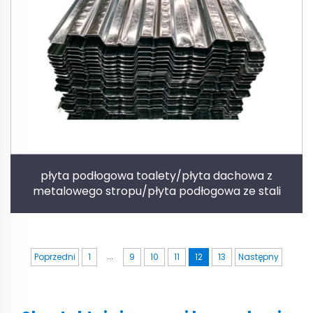
płyta podłogowa toalety/płyta dachowa z
metalowego stropu/płyta podłogowa ze stali
...
Poprzedni
1
9
10
11
12
13
Następny