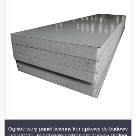
Ogniotrwały panel ścienny kanapkowy do budowy
warsztatu i mieszkania z rdzeniem z wełny skalnej