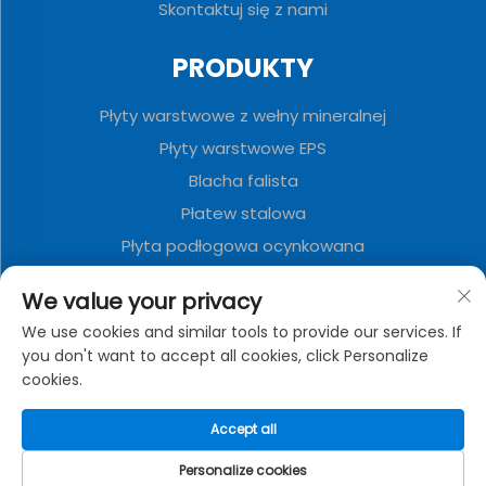
Skontaktuj się z nami
PRODUKTY
Płyty warstwowe z wełny mineralnej
Płyty warstwowe EPS
Blacha falista
Płatew stalowa
Płyta podłogowa ocynkowana
Panele warstwowe poliuretanowe
We value your privacy
Metalowa tablica dekoracyjna
We use cookies and similar tools to provide our services. If
Zwalniany Dom Kontenerowy
you don't want to accept all cookies, click Personalize
cookies.
O FIRMIE
Accept all
Polityka prywatności
Personalize cookies