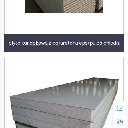
płyta kanapkowa z poliuretanu eps/pu do chłodni