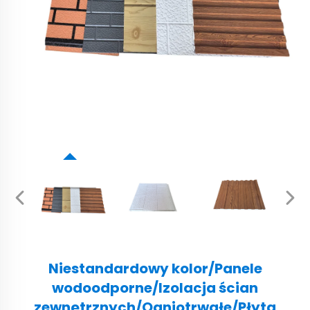
Niestandardowy kolor/Panele
wodoodporne/Izolacja ścian
zewnętrznych/Ogniotrwałe/Płyta