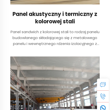
Panel akustyczny i termiczny z
kolorowej stali
Panel sandwich z kolorowej stali to rodzaj panelu
budowlanego składającego się z metalowego
panelu i wewnętrznego rdzenia izolacyjnego z
polimeru. Ma różne typy, takie jak panel
sandwich z kolorowej stali z poliuretanu, panel
sandwich z kolorowej stali z wełny mineralnej,
prawdziwa płyta złota i gl...