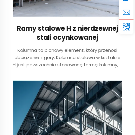
Ramy stalowe H z nierdzewnej
stali ocynkowanej
Kolumna to pionowy element, który przenosi
obciążenie z góry. Kolumna stalowa w kształcie
H jest powszechnie stosowaną formą kolumny, a
jej przekrój poprzeczny ma kształt "H". Zalety
stalowych kolumn w kształcie H obejmują:
1.Wysoka nośność ...