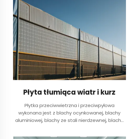
powierzchni (w tym odtłuszczaniu, czyszczeniu i
chemicznemu przetwarzaniu...
Płyta tłumiąca wiatr i kurz
Płytka przeciwwietrzna i przeciwpyłowa
wykonana jest z blachy ocynkowanej, blachy
aluminiowej, blachy ze stali nierdzewnej, blachy
ze stali kolorowej itp. Jest to powszechny
materiał budowlany i blacha z metalu po obu