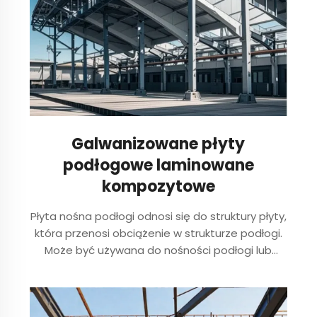
Galwanizowane płyty
podłogowe laminowane
kompozytowe
Płyta nośna podłogi odnosi się do struktury płyty,
która przenosi obciążenie w strukturze podłogi.
Może być używana do nośności podłogi lub
dachu budynków, może zapewnić stabilne
wsparcie i funkcje przenoszenia obciążeń
pionowych, wytrzymać dużą ilość...