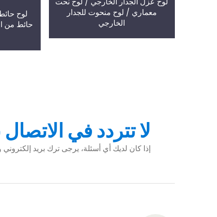
لوح عزل الجدار الخارجي / لوح نحت
معماري / لوح منحوت للجدار
لوح حائط
الخارجي
حائط من ال
لا تتردد في الاتصال ب
إذا كان لديك أي أسئلة، يرجى ترك بريد إلكترو