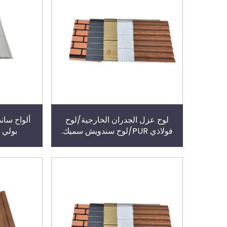
لوح عزل الجدران الخارجية/لوح
ألواح سان
فولاذي PUR/لوح سندويش سميك.
بولي ي