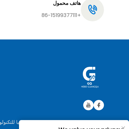
هاتف محمول
+86-15199377111
حقوق النشر © 2025 شركة هيبي غوانغتشيا للتكنول
المحدودة. جميع الحقوق محفوظة.