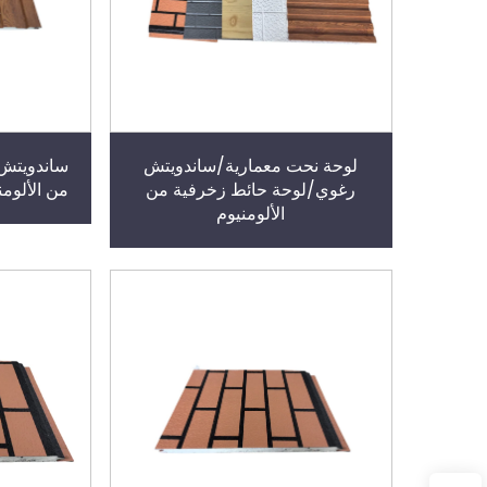
لوحة نحت معمارية/ساندويتش
ساندويتش 
رغوي/لوحة حائط زخرفية من
من الألوم
الألومنيوم