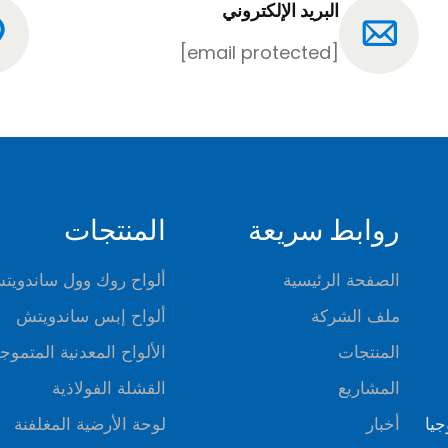
البريد الإلكتروني
[email protected]
روابط سريعة
المنتجات
الصفحة الرئيسية
ألواح روك وول ساندويت
ملف الشركة
ألواح إبس ساندويتش
المنتجات
الألواح المعدنية المتموج
المشاريع
القشلة الفولاذية
وجيا
أخبار
لوحة الأرضية المغلفنة