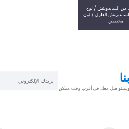
 من الساندويتش / لوح
ساندويتش العازل / لون
مخصص
نا
ني وسنتواصل معك في أقرب وقت ممكن