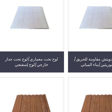
دويتش مقاومة للحريق/
لوح نحت معماري/لوح نحت جدار
وريثين/بناء المباني
خارجي/لوح إسفنجي