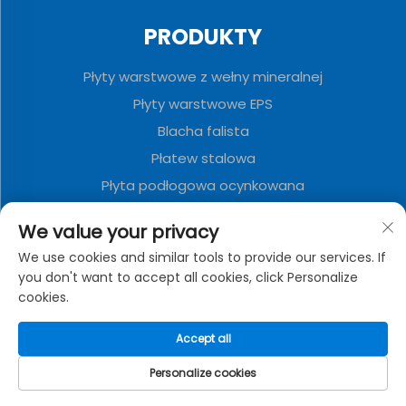
PRODUKTY
Płyty warstwowe z wełny mineralnej
Płyty warstwowe EPS
Blacha falista
Płatew stalowa
Płyta podłogowa ocynkowana
Panele warstwowe poliuretanowe
We value your privacy
Metalowa tablica dekoracyjna
We use cookies and similar tools to provide our services. If
Zwalniany Dom Kontenerowy
you don't want to accept all cookies, click Personalize
cookies.
O FIRMIE
Accept all
Polityka prywatności
Personalize cookies