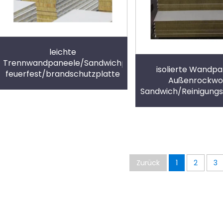
leichte
Trennwandpaneele/Sandwichpaneel
isolierte Wandp
feuerfest/brandschutzplatte
Außenrockwol
Sandwich/Reinigung
isolierte Dachpa
Zurück
1
2
3