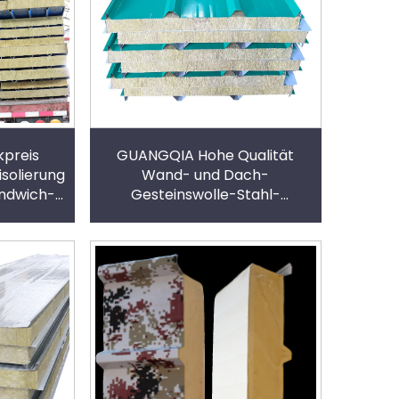
preis
GUANGQIA Hohe Qualität
isolierung
Wand- und Dach-
ndwich-
Gesteinswolle-Stahl-
mmende
Sandwich-Panel Isolierende
eralwoll-
Gesteinswolle-Sandwich-
ele
Panele für Lagerhäuser