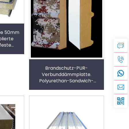
yle 50mm
lierte
feste
anddach
te
Brandschutz-PUR-
Verbunddämmplatte.
Polyurethan-Sandwich-
Dachplatte.