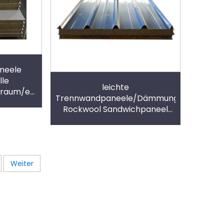
aneele
le
leichte
sraum/eps
Trennwandpaneele/Dämmung
neele
Rockwool Sandwichpaneel
Wand
Weiter