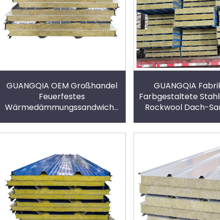
GUANGQIA OEM Großhandel
GUANGQIA Fabrik
Feuerfestes
Farbgestaltete Stahl
Wärmedämmungssandwich-
Rockwool Dach-Sa
Panel Metallverkleidung
Panele Schalldä
Sandwich-Panel
feuerbeständige Min
Gesteinstruppe für
Sandwich-Pan
Außendächer