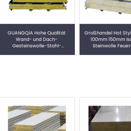
GUANGQIA Hohe Qualität
Großhandel Hot St
Wand- und Dach-
100mm 150mm Iso
Gesteinswolle-Stahl-
Steinwolle Feuer
Sandwich-Panel Isolierende
Sandwichplatte W
Gesteinswolle-Sandwich-
Sandwichplat
Panele für Lagerhäuser