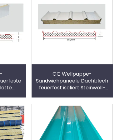
l-
GQ Wellpappe-
uerfeste
Sandwichpaneele Dachblech
latte
feuerfest isoliert Steinwoll-
Sandwichpaneele