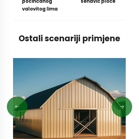
pocinčanog
sendvič ploče
valovitog lima
Ostali scenariji primjene