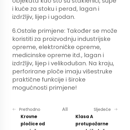
objekata kao što su staklenici, šupe
i kuće za stoku i perad, lagan i
izdržljiv, lijep i ugodan.
6.Ostale primjene: Također se može
koristiti za proizvodnju industrijske
opreme, elektroničke opreme,
medicinske opreme itd., lagan i
izdržljiv, lijep i velikodušan. Na kraju,
perforirane ploče imaju višestruke
praktične funkcije i široke
mogućnosti primjene!
All
Prethodno
Sljedeće
Krovne
Klasa A
pločice od
protupožarne