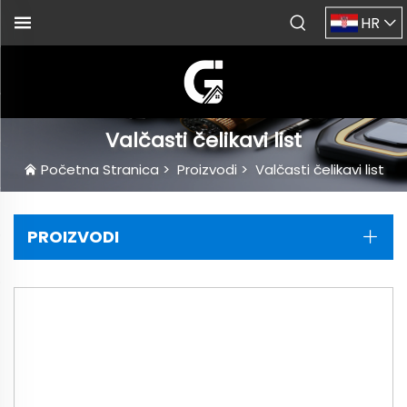
HR
Valčasti čelikavi list
Početna Stranica
>
Proizvodi
>
Valčasti čelikavi list
PROIZVODI