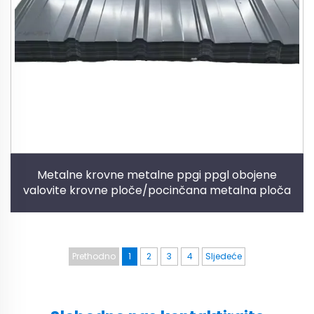
Metalne krovne metalne ppgi ppgl obojene
valovite krovne ploče/pocinčana metalna ploča
Prethodno
1
2
3
4
Sljedeće