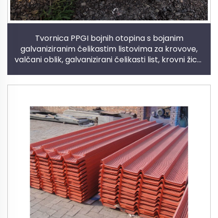
Tvornica PPGI bojnih otopina s bojanim
galvaniziranim čelikastim listovima za krovove,
valčani oblik, galvanizirani čelikasti list, krovni žice,
ploče za krov, bojena čelikašta rulja