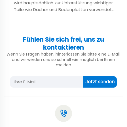
wird hauptsächlich zur Unterstützung wichtiger
Teile wie Dächer und Bodenplatten verwendet.
Sie ist ein Tragwerk, das parallel zum Dach
entlang der Gebäudefassade liegt, und ihre
Qualität und Leistung beeinflussen direkt den
Safe...
Fühlen Sie sich frei, uns zu
kontaktieren
Wenn Sie Fragen haben, hinterlassen Sie bitte eine E-Mail,
und wir werden uns so schnell wie möglich bei Ihnen
melden
Jetzt senden