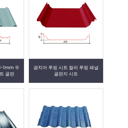
-1mm 두
광치아 루핑 시트 컬러 루핑 패널
트 골판
골판지 시트