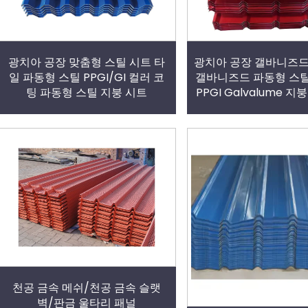
광치아 공장 맞춤형 스틸 시트 타
광치아 공장 갤바니즈드
일 파동형 스틸 PPGI/GI 컬러 코
갤바니즈드 파동형 스
팅 파동형 스틸 지붕 시트
PPGI Galvalume 
천공 금속 메쉬/천공 금속 슬랫
벽/판금 울타리 패널