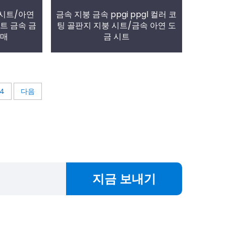
 시트/아연
금속 지붕 금속 ppgi ppgl 컬러 코
트 금속 금
팅 골판지 지붕 시트/금속 아연 도
판매
금 시트
4
다음
지금 보내기