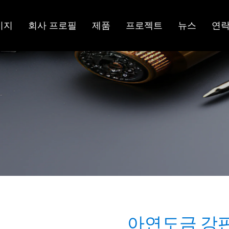
이지
회사 프로필
제품
프로젝트
뉴스
연
아연도금 강판