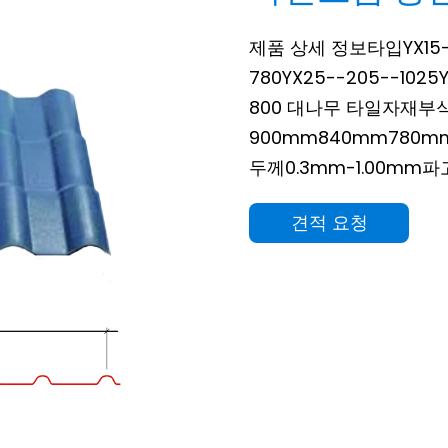
제품 상세 정보타입YX15-22
780YX25--205--1025
800 대나무 타일자재부
900mm840mm780m
두께0.3mm-1.00mm파고
견적 요청