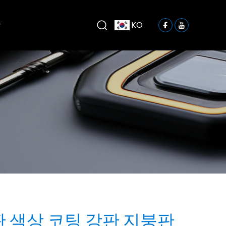
락
KO
 색상 코팅 강판 지붕판