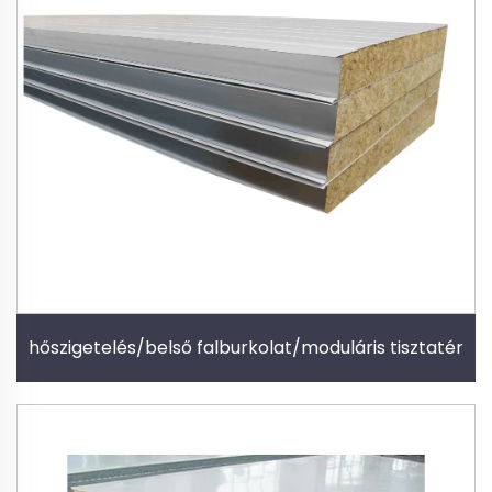
hőszigetelés/belső falburkolat/moduláris tisztatér