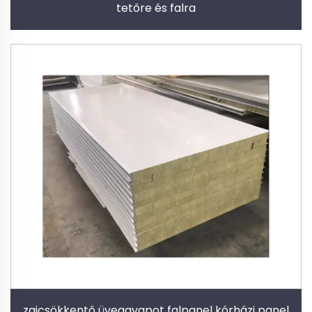
tetőre és falra
zajcsökkentő üveggyapot falpanel kórházi panel