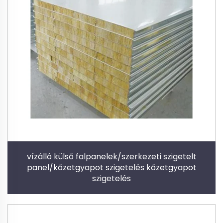
vízálló külső falpanelek/szerkezeti szigetelt
panel/kőzetgyapot szigetelés kőzetgyapot
szigetelés