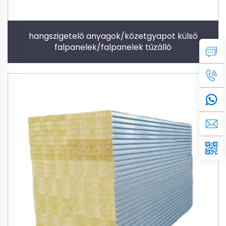
hangszigetelő anyagok/kőzetgyapot külső
falpanelek/falpanelek tűzálló