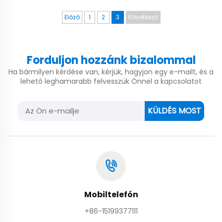
Előző
1
2
3
Következő
Forduljon hozzánk bizalommal
Ha bármilyen kérdése van, kérjük, hagyjon egy e-mailt, és a
lehető leghamarabb felvesszük Önnel a kapcsolatot
KÜLDÉS MOST
Mobiltelefón
+86-15199377111