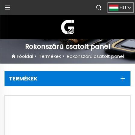
HU
Rokonszárű csatolt panel
Főoldal
>
Termékek
>
Rokonszárű csatolt panel
TERMÉKEK