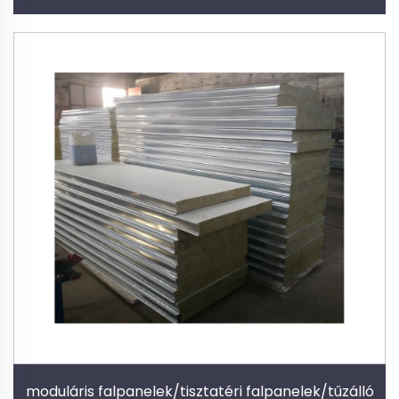
moduláris falpanelek/tisztatéri falpanelek/tűzálló