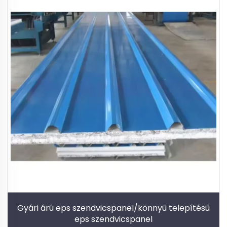
Gyári árú eps szendvicspanel/könnyű telepítésű
eps szendvicspanel