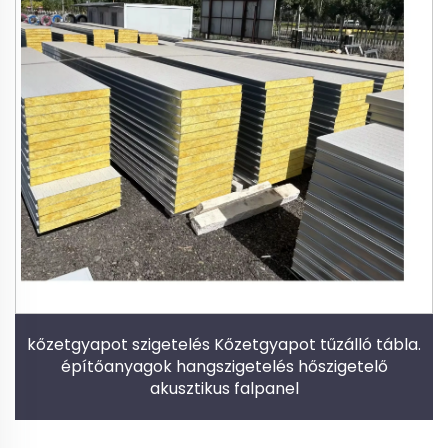
kőzetgyapot szigetelés Kőzetgyapot tűzálló tábla.
építőanyagok hangszigetelés hőszigetelő
akusztikus falpanel