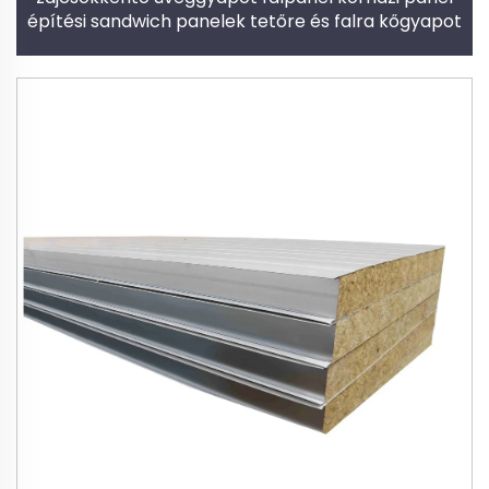
építési sandwich panelek tetőre és falra kőgyapot