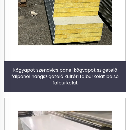
kőgyapot szendvics panel kőgyapot szigetelő
falpanel hangszigetelő kültéri falburkolat belső
falburkolat