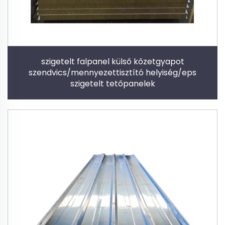
szigetelt falpanel külső kőzetgyapot
szendvics/mennyezettisztító helyiség/eps
szigetelt tetőpanelek