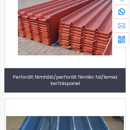
Perforált fémháló/perforált fémléc fal/lemez
kerítéspanel