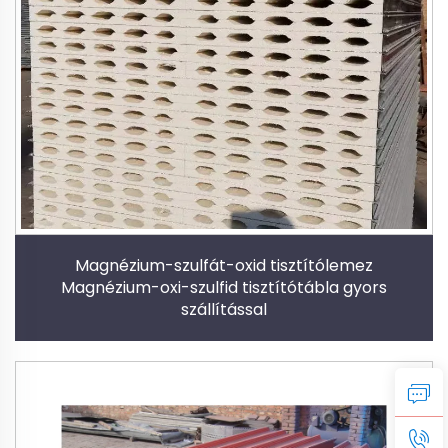
Magnézium-szulfát-oxid tisztítólemez
Magnézium-oxi-szulfid tisztítótábla gyors
szállítással