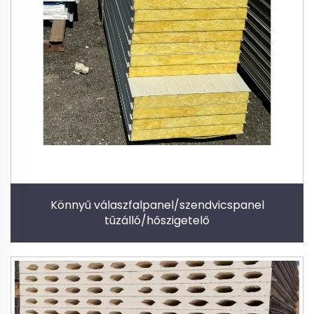
Könnyű válaszfalpanel/szendvicspanel
tűzálló/hőszigetelő