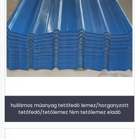
hullámos műanyag tetőfedő lemez/horganyzott
tetőfedő/tetőlemez fém tetőlemez eladó