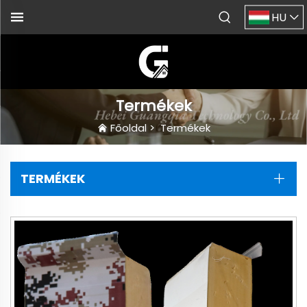
HU
Termékek
Főoldal
>
Termékek
TERMÉKEK