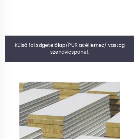
Külső fal szigetelőlap/PUR acéllemez/ vastag
szendvicspanel.