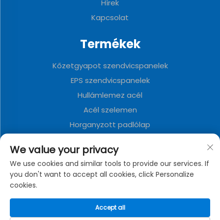
Hírek
Kapcsolat
Termékek
Kőzetgyapot szendvicspanelek
EPS szendvicspanelek
Hullámlemez acél
Acél szelemen
Horganyzott padlólap
Poliuretán szendvicspanelek
We value your privacy
Fém dekoratív tábla
We use cookies and similar tools to provide our services. If
Összecsukható konténerház
you don't want to accept all cookies, click Personalize
cookies.
A CÉGROL
Accept all
Adatvédelmi irányelvek