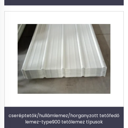
cseréptetők/hullámlemez/horganyzott tetőfedő
lemez-type900 tetőlemez típusok