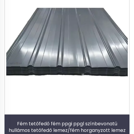
Fém tetőfedő fém ppgi ppgl színbevonatú
hullámos tetőfedő lemez/fém horganyzott lemez