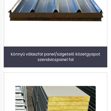
könnyű válaszfal panel/szigetelő kőzetgyapot
szendvicspanel fal