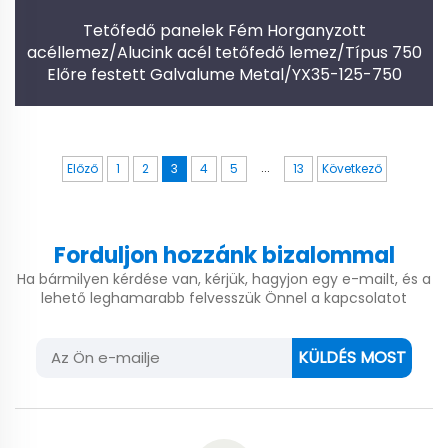
Tetőfedő panelek Fém Horganyzott
acéllemez/Alucink acél tetőfedő lemez/Típus 750
Előre festett Galvalume Metal/YX35-125-750
...
Előző
1
2
3
4
5
13
Következő
Forduljon hozzánk bizalommal
Ha bármilyen kérdése van, kérjük, hagyjon egy e-mailt, és a
lehető leghamarabb felvesszük Önnel a kapcsolatot
KÜLDÉS MOST