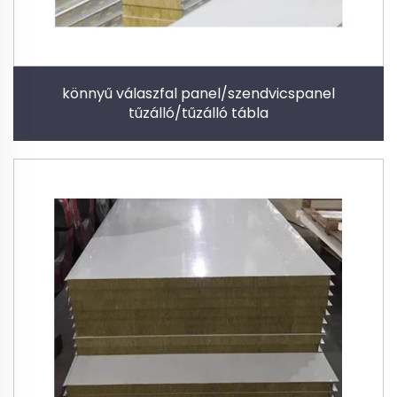
könnyű válaszfal panel/szendvicspanel
tűzálló/tűzálló tábla