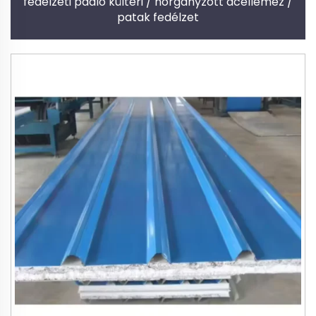
fedélzeti padló kültéri / horganyzott acéllemez /
patak fedélzet