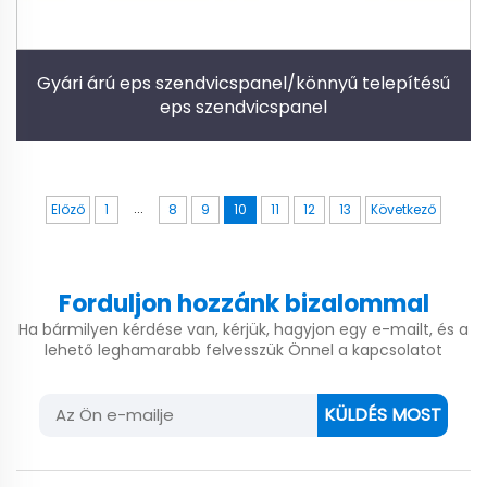
Gyári árú eps szendvicspanel/könnyű telepítésű
eps szendvicspanel
...
Előző
1
8
9
10
11
12
13
Következő
Forduljon hozzánk bizalommal
Ha bármilyen kérdése van, kérjük, hagyjon egy e-mailt, és a
lehető leghamarabb felvesszük Önnel a kapcsolatot
KÜLDÉS MOST