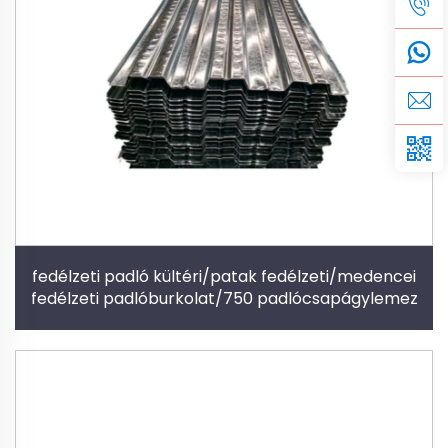
fedélzeti padló kültéri/patak fedélzeti/medencei
fedélzeti padlóburkolat/750 padlócsapágylemez