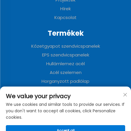
Hírek
Kapcsolat
Termékek
Kőzetgyapot szendvicspanelek
EPS szendvicspanelek
Hullámlemez acél
Acél szelemen
Horganyzott padlólap
Poliuretán szendvicspanelek
We value your privacy
Fém dekoratív tábla
We use cookies and similar tools to provide our services. If
Összecsukható konténerház
you don't want to accept all cookies, click Personalize
cookies.
A CÉGROL
Accept all