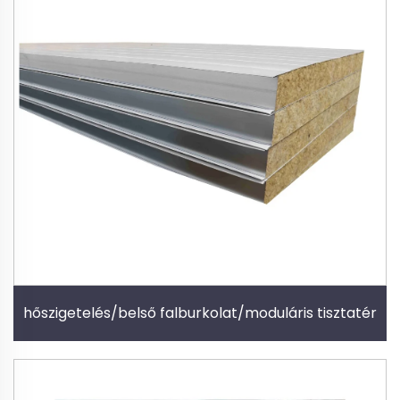
hőszigetelés/belső falburkolat/moduláris tisztatér