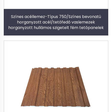
Színes acéllemez-Típus 750/Színes bevonatú
horganyzott acél/tetőfedő vaslemezek
horganyzott hullámos szigetelt fém tetőpanelek