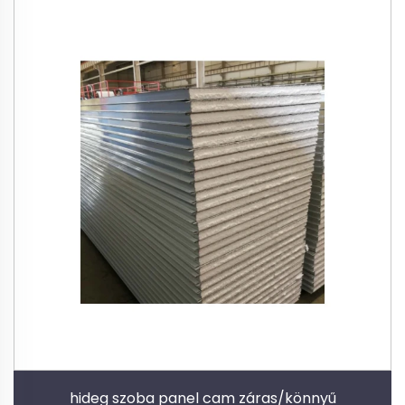
hideg szoba panel cam záras/könnyű