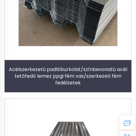
Acélszerkezetű padlóburkolat/színbevonatú acél
tetőfedő lemez ppgi fém vas/szerkezeti fém
fedélzetek