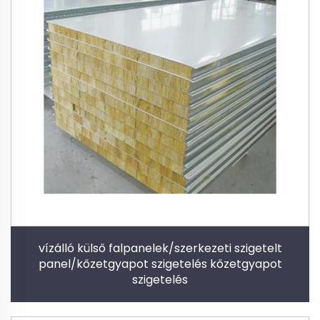
vízálló külső falpanelek/szerkezeti szigetelt
panel/kőzetgyapot szigetelés kőzetgyapot
szigetelés