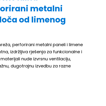
orirani metalni
ploča od limenog
eža, perforirani metalni paneli i limene
na, izdržljiva rješenja za funkcionalne i
materijali nude izvrsnu ventilaciju,
ažnu, dugotrajnu izvedbu za razne