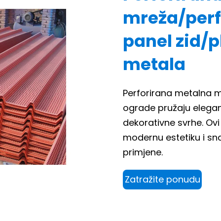
mreža/perf
panel zid/
metala
Perforirana metalna mr
ograde pružaju elegant
dekorativne svrhe. Ovi 
modernu estetiku i sn
primjene.
Zatražite ponudu