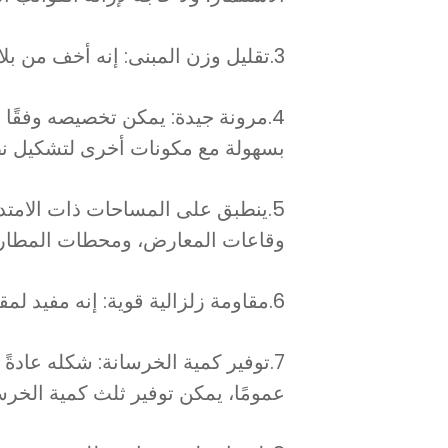
3.تقليل وزن المبنى: إنه أخف من بلاطة الأرضية الخرسانية التقليدية، يقلل من متطلبات الحمل للمبنى، ويبسّط عملية البناء.
4.مرونة جيدة: يمكن تخصيصه وفقًا 
بسهولة مع مكونات أخرى لتشكيل نظا
5.ينطبق على المساحات ذات الامتدا
وقاعات المعارض، ومحطات المطارات 
6.مقاومة زلزالية قوية: إنه مفيد لمقاومة الزلازل في المباني، ويمكن تضمين أنابيب مختلفة مباشرة في اللوحة.
عمومًا، يمكن توفير ثلث كمية الخرسا