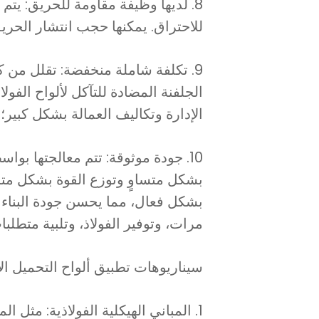
8. لديها وظيفة مقاومة للحريق: يتم
للاحتراق. يمكنها حجب انتشار الحر
9. تكلفة شاملة منخفضة: تقلل من ك
الجلفنة المضادة للتآكل لألواح الفول
الإدارة وتكاليف العمالة بشكل كبير؛ ت
10. جودة موثوقة: تتم معالجتها ب
بشكل متساوٍ وتوزع القوة بشكل متس
بشكل فعال، مما يحسن جودة البناء 
مرات، وتوفير الفولاذ، وتلبية متطلبات
سيناريوهات تطبيق ألواح التحميل ال
1. المباني الهيكلية الفولاذية: مثل 