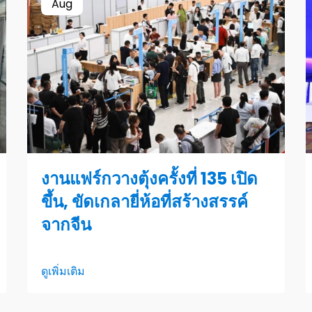
Aug
งานแฟร์กวางตุ้งครั้งที่ 135 เปิด
ขึ้น, ขัดเกลายี่ห้อที่สร้างสรรค์
จากจีน
ดูเพิ่มเติม