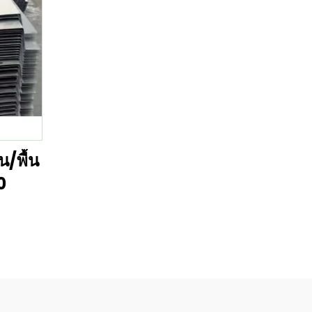
น/พื้น
0