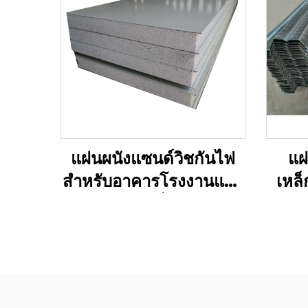
แผ่นผนังแซนด์วิชกันไฟ
แผ
สำหรับอาคารโรงงานและ
เหล็
อพาร์ตเมนต์ที่มีแกนโฟม
บ้า
ร็อควูล EPS สำหรับการ
ฉนวน