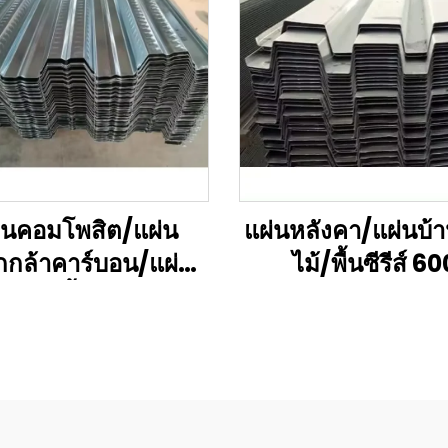
่นคอมโพสิต/แผ่น
แผ่นหลังคา/แผ่นบ้า
กกล้าคาร์บอน/แผ่น
ไม้/พื้นซีรีส์ 60
น/แผ่นพื้นกลางแจ้ง