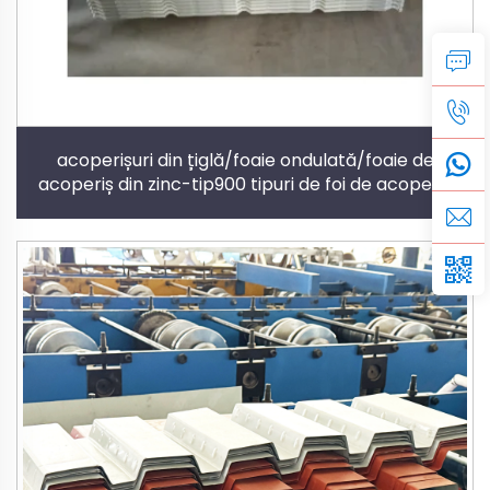
acoperișuri din țiglă/foaie ondulată/foaie de
acoperiș din zinc-tip900 tipuri de foi de acoperiș