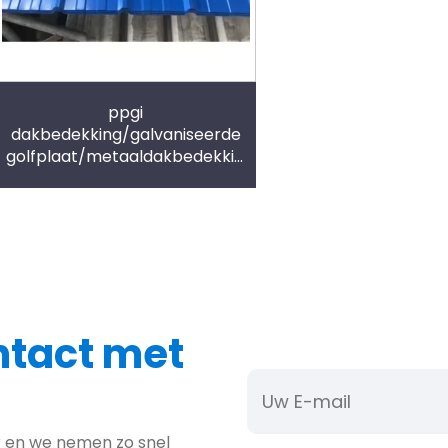
ppgi
dakbedekking/galvaniseerde
golfplaat/metaaldakbedekking
design-900
ntact met
er en we nemen zo snel