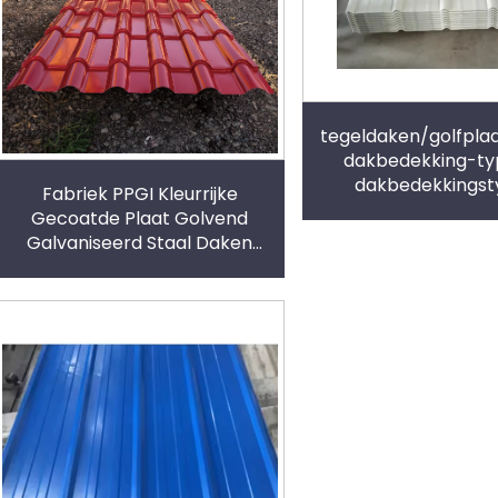
tegeldaken/golfpla
dakbedekking-t
dakbedekkings
Fabriek PPGI Kleurrijke
Gecoatde Plaat Golvend
Galvaniseerd Staal Daken
IJzeren Dakplaten Kleurige
Staalrol Plaat