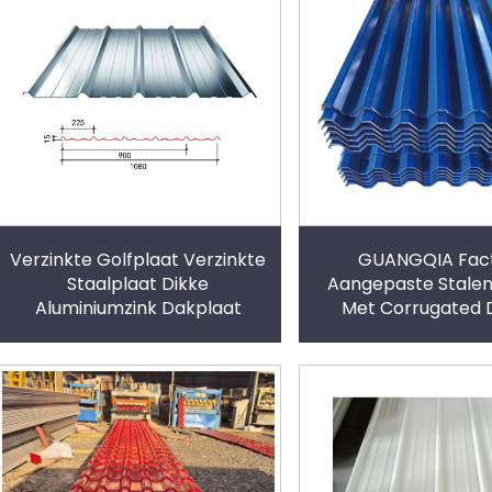
Verzinkte Golfplaat Verzinkte
GUANGQIA Fac
Staalplaat Dikke
Aangepaste Stalen
Aluminiumzink Dakplaat
Met Corrugated 
PPGI/GI Kleurco
Corrugated Staal