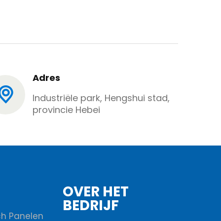
Adres
Industriële park, Hengshui stad,
provincie Hebei
OVER HET
BEDRIJF
h Panelen