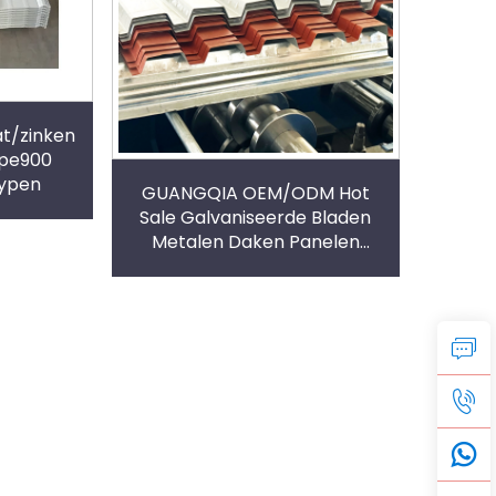
at/zinken
ype900
typen
GUANGQIA OEM/ODM Hot
Sale Galvaniseerde Bladen
Metalen Daken Panelen
Galvaniseerde Golvende
Daken Panelen