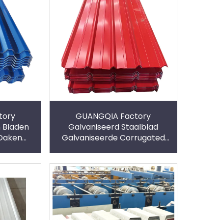
tory
GUANGQIA Factory
 Bladen
Galvaniseerd Staalblad
Daken
Galvaniseerde Corrugated
ating
Staalplaat Kleurcoating Ppgl
dakblad
Galvalume Dakmateriaal