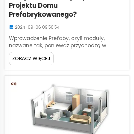
Projektu Domu
Prefabrykowanego?
2024-09-06 09:56:54
Wprowadzenie Prefaby, czyli moduły,
nazwane tak, ponieważ przychodzą w
dużych kawałkach do złożenia na miejscu,
ZOBACZ WIĘCEJ
jak rozrzucone puzzle, zyskały szeroką
akceptację w ciągu ostatnich kilku lat.
Właściciele domów teraz domagają się
dojrzałej elegancji, współczesnego designu
...