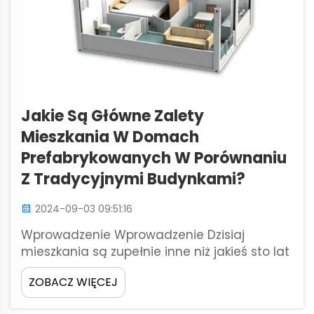
Jakie Są Główne Zalety
Mieszkania W Domach
Prefabrykowanych W Porównaniu
Z Tradycyjnymi Budynkami?
2024-09-03 09:51:16
Wprowadzenie Wprowadzenie Dzisiaj
mieszkania są zupełnie inne niż jakieś sto lat
temu. Domy, jakie znamy, ewoluowały w
ZOBACZ WIĘCEJ
różne metody budowy, w tym domy
prefabrykowane, które są produkowane w