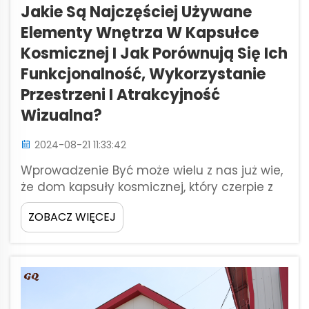
Jakie Są Najczęściej Używane
Elementy Wnętrza W Kapsułce
Kosmicznej I Jak Porównują Się Ich
Funkcjonalność, Wykorzystanie
Przestrzeni I Atrakcyjność
Wizualna?
2024-08-21 11:33:42
Wprowadzenie Być może wielu z nas już wie,
że dom kapsuły kosmicznej, który czerpie z
astronautów ciasne środowisko życia w
ZOBACZ WIĘCEJ
kapsułach podczas podróży do i z powrotem
części naszego układu słonecznego jest
minimalizm w swojej najlepszej
funkcjonalnej formie....