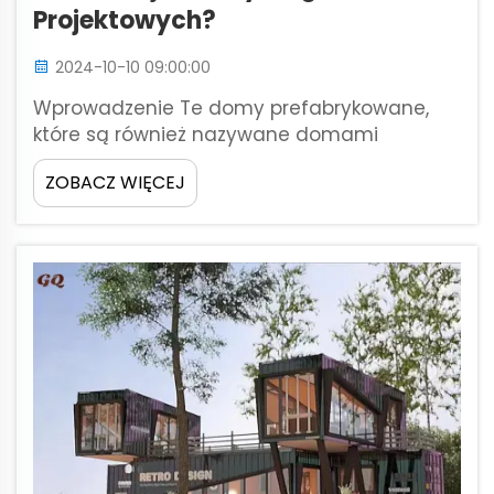
Projektowych?
2024-10-10 09:00:00
Wprowadzenie Te domy prefabrykowane,
które są również nazywane domami
modułowymi lub wytworzonymi w fabryce,
ZOBACZ WIĘCEJ
pakowanymi płasko, istnieją od dawna,
jednak popularność zyskały dopiero
niedawno, głównie ze względu na
stosunkowo niską cenę, efektywność...