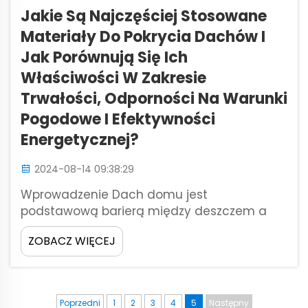
Jakie Są Najczęściej Stosowane
Materiały Do Pokrycia Dachów I
Jak Porównują Się Ich
Właściwości W Zakresie
Trwałości, Odporności Na Warunki
Pogodowe I Efektywności
Energetycznej?
2024-08-14 09:38:29
Wprowadzenie Dach domu jest
podstawową barierą między deszczem a
gradem przed wejściem do mieszkania.
ZOBACZ WIĘCEJ
Wybór odpowiedniego materiału
dachowego jest kluczowy: dach dosłownie
tworzy kapelusz, który siedzi na szczycie
prawie każdego budynku i jego wydajność
Poprzedni
1
2
3
4
5
Następny