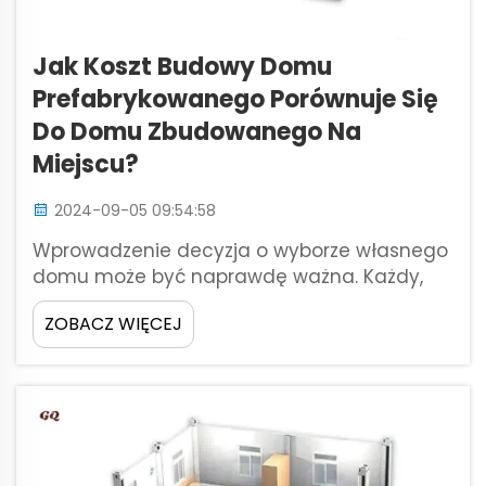
Jak Koszt Budowy Domu
Prefabrykowanego Porównuje Się
Do Domu Zbudowanego Na
Miejscu?
2024-09-05 09:54:58
Wprowadzenie decyzja o wyborze własnego
domu może być naprawdę ważna. Każdy,
kto planował nowy dom ostatnio, wie, że w
ZOBACZ WIĘCEJ
grę wchodzą tysiące szczegółów.