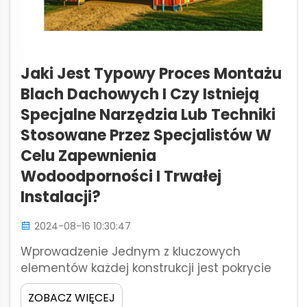
Jaki Jest Typowy Proces Montażu
Blach Dachowych I Czy Istnieją
Specjalne Narzędzia Lub Techniki
Stosowane Przez Specjalistów W
Celu Zapewnienia
Wodoodporności I Trwałej
Instalacji?
2024-08-16 10:30:47
Wprowadzenie Jednym z kluczowych
elementów każdej konstrukcji jest pokrycie
dachu, które oszczędza materiały od burzy i
ZOBACZ WIĘCEJ
przyczynia się do jego długowieczności.