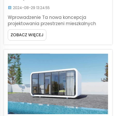
2024-08-29 13:24:55
Wprowadzenie Ta nowa koncepcja
projektowania przestrzeni mieszkalnych
znana jako dom kapsuł kosmicznych została
ZOBACZ WIĘCEJ
opracowana w celu zapewnienia
rozwiązania problemów mieszkaniowych w
nowoczesnych miastach, które wymagają
zrównoważonych i wydajnych rozwiązań
mieszkaniowych w przystępnej cenie.