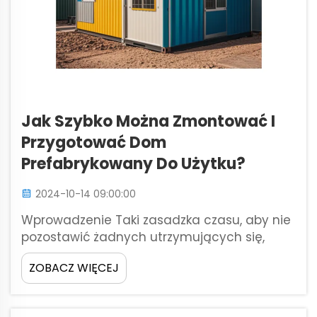
Jak Szybko Można Zmontować I
Przygotować Dom
Prefabrykowany Do Użytku?
2024-10-14 09:00:00
Wprowadzenie Taki zasadzka czasu, aby nie
pozostawić żadnych utrzymujących się,
żadnych niepokojących natur krążących w
ZOBACZ WIĘCEJ
ich małych arkuszach roboczych, była tylko
niebiańskim marzeniem, biorąc pod uwagę,
że prefabrykowane domy wkrótce