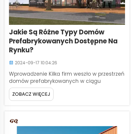
Jakie Są Różne Typy Domów
Prefabrykowanych Dostępne Na
Rynku?
2024-09-17 10:04:26
Wprowadzenie Kilka firm weszło w przestrzeń
domów prefabrykowanych w ciągu
ostatnich kilku lat. Chcą, aby konsumenci
ZOBACZ WIĘCEJ
mieli wybór rodzaju, konkurencji i opłat, które
są zgodne z ich specyfikacją. Co oznacza:
domy prefabrykowane. Nowy styl ar...