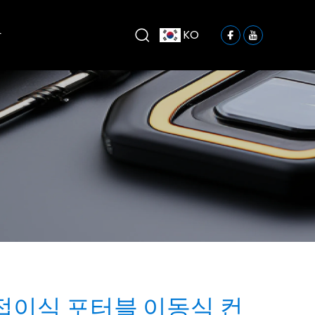
락
KO
접이식 포터블 이동식 컨