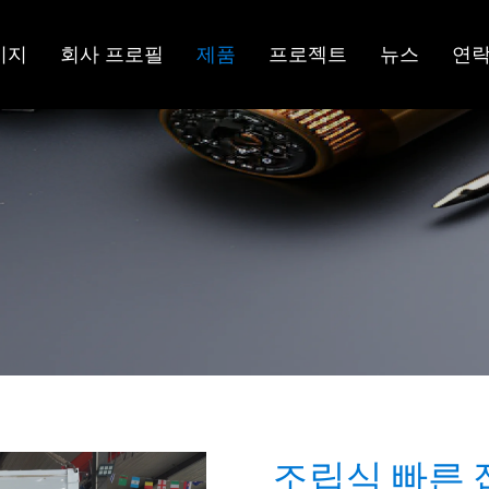
이지
회사 프로필
제품
프로젝트
뉴스
연
조립식 빠른 