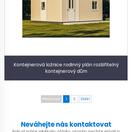
Kontejnerová ložnice rodinný plán rozšiřitelný
kontejnerový dům
Předchozí
1
2
Další
Neváhejte nás kontaktovat
Pokud máte jakékoliv otázky, prosím nechte email a