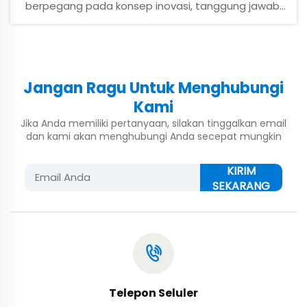
berpegang pada konsep inovasi, tanggung jawab,
dan kepedulian, serta terus berkembang dan
memperluas usahanya. Perusahaan tidak hanya
mencapai prestasi luar biasa dalam teknologi dan
produksi, tetapi juga menjadi contoh dalam...
Jangan Ragu Untuk Menghubungi
Kami
Jika Anda memiliki pertanyaan, silakan tinggalkan email
dan kami akan menghubungi Anda secepat mungkin
KIRIM
SEKARANG
Telepon Seluler