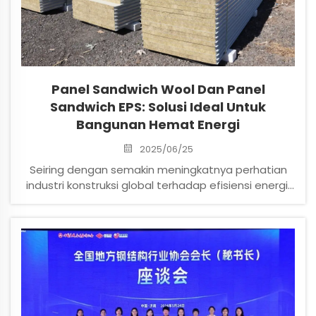
Panel Sandwich Wool Dan Panel
Sandwich EPS: Solusi Ideal Untuk
Bangunan Hemat Energi
2025/06/25
Seiring dengan semakin meningkatnya perhatian
industri konstruksi global terhadap efisiensi energi,
keselamatan, dan keberlanjutan lingkungan, panel
sandwich telah menjadi bahan pilihan untuk
bangunan prefabricasi modern. Sebagai produsen
profesional panel sandwich, Hebei Guangqia
Technology Co., Ltd. dengan bangga
memperkenalkan dua produk laris kami