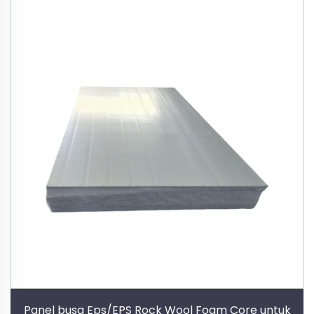
Panel busa Eps/EPS Rock Wool Foam Core untuk