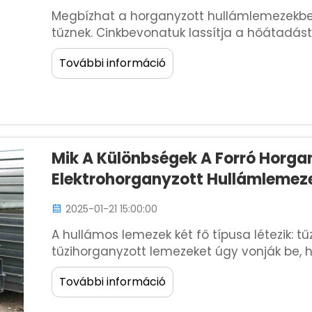
Megbízhat a horganyzott hullámlemezekben
tűznek. Cinkbevonatuk lassítja a hőátadás
hőmérsékletnek van kitéve. Ezek a lemezek
További információ
terjedésének kockázatát. Th...
Mik A Különbségek A Forró Horga
Elektrohorganyzott Hullámlemez
2025-01-21 15:00:00
A hullámos lemezek két fő típusa létezik: t
tűzihorganyzott lemezeket úgy vonják be, h
vastag, tartós réteget létrehozva. Az elek
További információ
áramot használnak a...