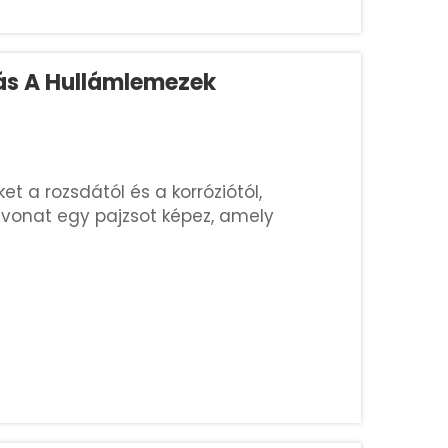
ás A Hullámlemezek
 a rozsdától és a korróziótól,
vonat egy pajzsot képez, amely
yagokat. Ez a védőréteg biztosítja,
. Ön a...