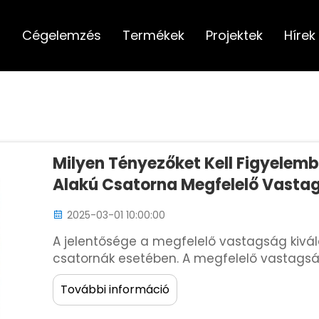
l
Cégelemzés
Termékek
Projektek
Hírek
Milyen Tényezőket Kell Figyelemb
Alakú Csatorna Megfelelő Vasta
2025-03-01 10:00:00
A jelentősége a megfelelő vastagság kivál
csatornák esetében. A megfelelő vastagsá
szerkezeti integritás biztosításához egy épí
További információ
közvetlen hatással van a biztonságra és a t