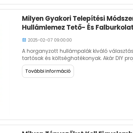
Milyen Gyakori Telepítési Módsz
Hullámlemez Tető- És Falburkola
2025-02-07 09:00:00
A horganyzott hullámpalák kiváló választás
tartósak és költséghatékonyak. Akár DIY pro
segítséget vesz igénybe, a megfelelő felsz
További információ
...