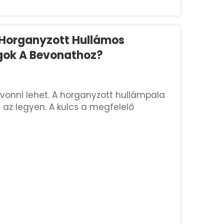
Horganyzott Hullámos
agok A Bevonathoz?
vonni lehet. A horganyzott hullámpala
 az legyen. A kulcs a megfelelő
dni, és rozsda jelenhet meg. Szüksége