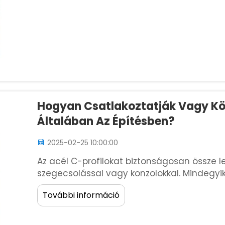
Hogyan Csatlakoztatják Vagy Köt
Általában Az Építésben?
2025-02-25 10:00:00
Az acél C-profilokat biztonságosan össze l
szegecsolással vagy konzolokkal. Mindegyik
projekt igényeitől függően. A megfelelő te
További információ
érhetők el, amelyek ellenállnak a nagy terhe