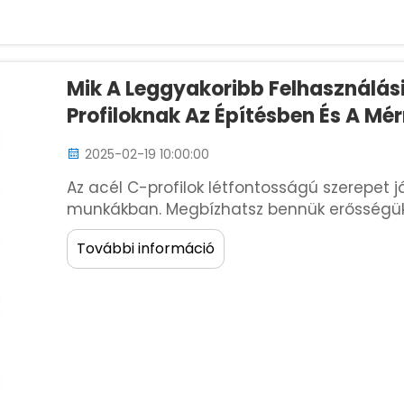
Mik A Leggyakoribb Felhasználási
Profiloknak Az Építésben És A Mé
2025-02-19 10:00:00
Az acél C-profilok létfontosságú szerepet 
munkákban. Megbízhatsz bennük erősségü
megfizethetőségük miatt. Ezek a profilok 
További információ
projektekben. A leggyakoribb felhasználásai
...