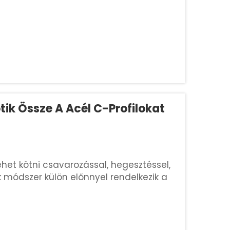
ik Össze A Acél C-Profilokat
ehet kötni csavarozással, hegesztéssel,
 módszer külön előnnyel rendelkezik a
chnika kiválasztásával erős kötések
lésnek ...