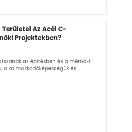
 Területei Az Acél C-
rnöki Projektekben?
játszanak az építésben és a mérnöki
k, alkalmazkodóképességük és
kiváló támogatást nyújtanak különböző
k közé tartozik a szerkezeti megerősítés