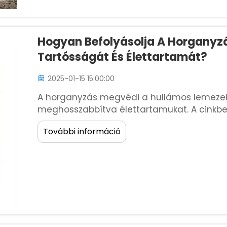
Hogyan Befolyásolja A Horganyz
Tartósságát És Élettartamát?
2025-01-15 15:00:00
A horganyzás megvédi a hullámos lemezeket
meghosszabbítva élettartamukat. A cinkbe
blokkolja a nedvességet és a káros vegyi an
További információ
hogy az alatta lévő fém épségben maradjon