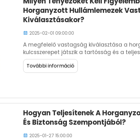
Milyen Tényezőket Kell Figyelemb
Horganyzott Hullámlemezek Vas
Kiválasztásakor?
2025-02-01 09:00:00
A megfelelő vastagság kiválasztása a ho
kulcsszerepet játszik a tartósság és a tel
lemezek nehezebb terheket bírnak el, és jo
További információ
a vékonyabbak könnyebb alkalmazásokhoz al
Hogyan Teljesítenek A Horganyz
És Biztonság Szempontjából?
2025-01-27 15:00:00