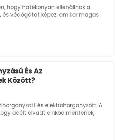
, hogy hatékonyan ellenállnak a
t, és védőgátat képez, amikor magas
 nem égnek, ami csökkenti a tűz
nyzású És Az
ek Között?
űzihorganyzott és elektrohorganyzott. A
ogy acélt olvadt cinkbe merítenek,
trohorganyzott lemezek elektromos