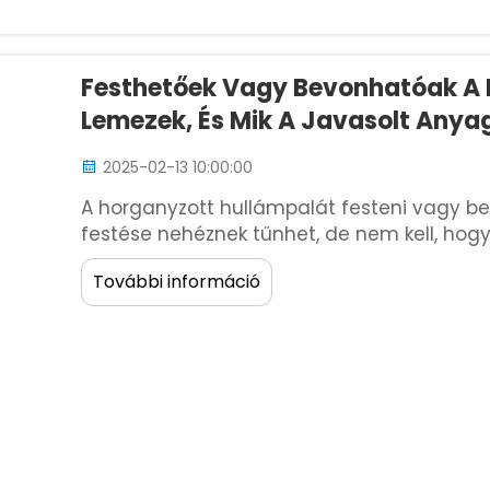
Festhetőek Vagy Bevonhatóak A 
Lemezek, És Mik A Javasolt Any
2025-02-13 10:00:00
A horganyzott hullámpalát festeni vagy be
festése nehéznek tűnhet, de nem kell, hogy
előkészítés. Enélkül a festék nem fog tapa
További információ
lesz a ...