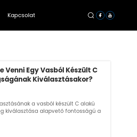
Kapcsolat
e Venni Egy Vasból Készült C
gságának Kiválasztásakor?
asztásának a vasból készült C alakú
g kiválasztása alapvető fontosságú a
tési projekten belül. A vastagság
eljesítményre...