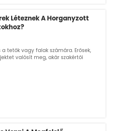
erek Léteznek A Horganyzott
tokhoz?
 a tetők vagy falak számára. Erősek,
jektet valósít meg, akár szakértői
erelési módszerek ismerete biztosítja a