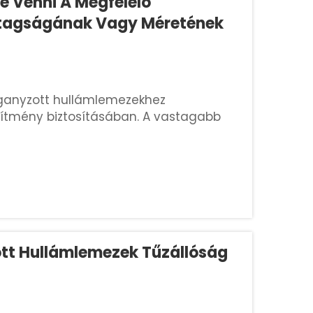
e Venni A Megfelelő
tagságának Vagy Méretének
rganyzott hullámlemezekhez
jesítmény biztosításában. A vastagabb
bban ellenállnak a zord időjárásnak, míg
kalmasak. Figyelembe kell venni ...
ott Hullámlemezek Tűzállóság