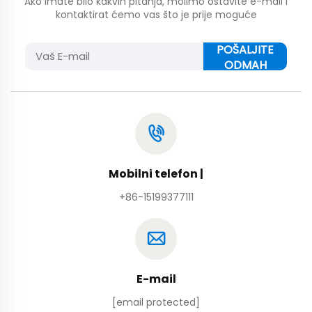
Ako imate bilo kakvih pitanja, molimo ostavite e-mail i
kontaktirat ćemo vas što je prije moguće
POŠALJITE
ODMAH
Mobilni telefon |
+86-15199377111
E-mail
[email protected]