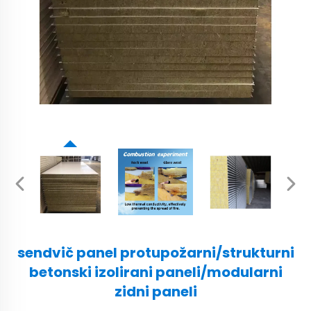
sendvič panel protupožarni/strukturni
betonski izolirani paneli/modularni
zidni paneli