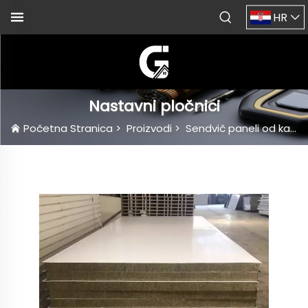
HR
Nastavni pločnici
Početna Stranica
>
Proizvodi
>
Sendvič paneli od kamene vune