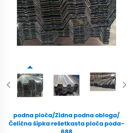
podna ploča/Zidna podna obloga/
Čelična šipka rešetkasta ploča poda-
688