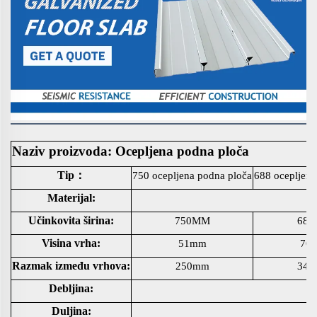
Naziv proizvoda: Ocepljena podna ploča
Tip：
750 ocepljena podna ploča
688 ocepljena
Materijal:
Učinkovita širina:
750MM
68
Visina vrha:
51mm
76
Razmak između vrhova:
250mm
34
Debljina:
Duljina: