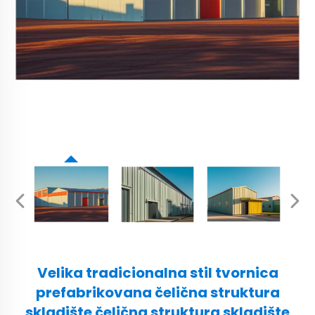
Velika tradicionalna stil tvornica
prefabrikovana čelična struktura
skladište čelična struktura skladište