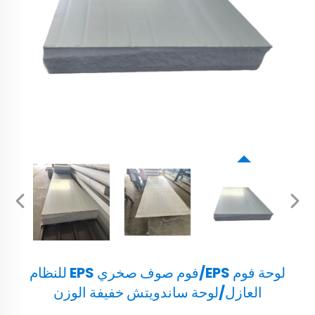
لوحة فوم EPS/فوم صوف صخري EPS للنظام
العازل/لوحة ساندويتش خفيفة الوزن