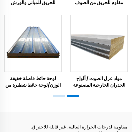
مقاوم للحريق من الصوف
للحريق للمباني والورش
الصخري مواد البناء عزل
والشقق مع قلب من صوف
الصوت العزل الحراري لوحة
EPS الصخري للعزل
الحائط الصوتية
مواد عزل الصوت / ألواح
لوحة حائط فاصلة خفيفة
الجدران الخارجية المصنوعة
الوزن/لوحة حائط شطيرة من
من الصوف الصخري / ألواح
الصوف الصخري العازل
الجدران المقاومة للحريق
مقاومة لدرجات الحرارة العالية، غير قابلة للاحتراق.