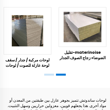
EPS عازلة من مادة EPS
عازل
materinoise-تقليل
الضوضاء زجاج الصوف الجدار
لوحات مركبة / جدار / سقف
لوحة مستشفى بناء الصوف
لوحة عازلة للصوت / لوحات
الصخري لوحات سندويتش
رغوة eps
للسقف والجدار
لوحات ساندوتش تتميز بجوهر عازل بين طبقتين من المعدن أو
مواد أخرى. هذا يجعلهم قويين، معزولين حراريين وسهل التثبيت.