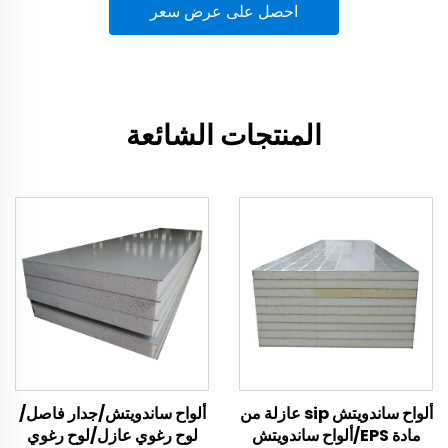
احصل على عرض سعر
المنتجات الشائعة
ألواح ساندويتش sip عازلة من
ألواح ساندويتش/جدار فاصل/
مادة EPS/ألواح ساندويتش
لوح رغوي عازل/لوح رغوي