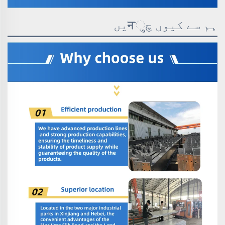
ہم سے کیوں چुनیں