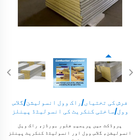
فرش کی تختیاں/راک وول انسولیشن/گلاس
وول/ساختی کنکریٹ کی انسولیٹڈ پینلز
پروڈکٹ میں پریمیم فلور بورڈز، راک ویل
انسولیشن، گلاس وول اور انسولیٹڈ کنکریٹ پینلز