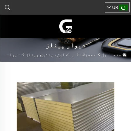
UR
دیوار پینلز
صفحہ اول
>
محصولات
>
راک اون سینڈوچ پینلز
>
دیوار پینلز