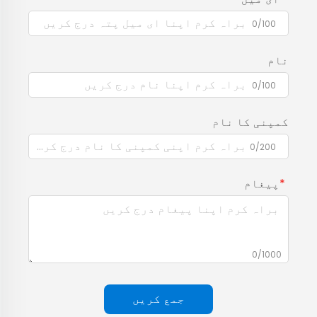
0/100
نام
0/100
کمپنی کا نام
0/200
پیغام
0/1000
جمع کریں