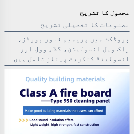
محصول کا تشریح
مصنوعات کا تفصیلی تشریح
پروڈکٹ میں پریمیم فلور بورڈز،
راک ویل انسولیشن، گلاس وول اور
انسولیٹڈ کنکریٹ پینلز شامل ہیں۔