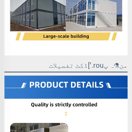
من⚗ہ پrou.']ڈکٹ تفصیلات