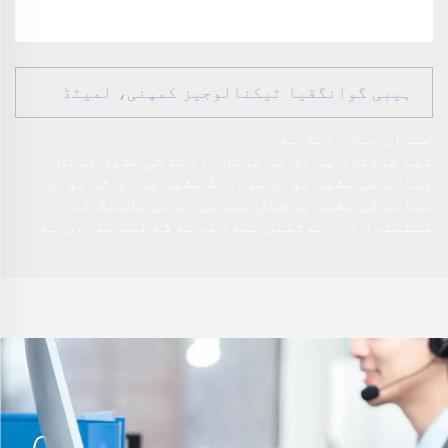
ہیبی گوانگقیا ٹیکنالوجیز کمپنی، لمیٹڈ
عنوان یہاں آتا ہے۔
نیم خودکار پی ای ٹی بوتل اڑانے کی مشین بوتل
بنانے کی مشین بوتل مولڈنگ مشین پی ای ٹی بوتل
بنانے کی مشین ہر شکل میں پی ای ٹی پلاسٹک کے
کنٹینرز اور بوتلیں پیدا کرنے کے لیے موزوں ہے۔