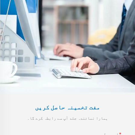
مفت تخمینہ حاصل کریں
ہمارا نمائندہ جلد آپ سے رابطہ کرے گا۔
ای میل