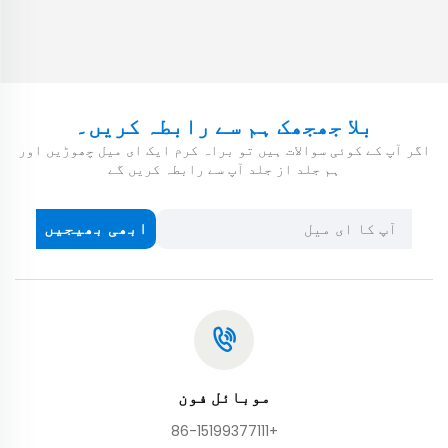
بلا جھجھک ہم سے رابطہ کریں۔
اگر آپ کے کوئی سوالات ہیں تو براہ کرم ایک ای میل چھوڑیں اور
ہم جلد از جلد آپ سے رابطہ کریں گے
ابھی بھیجیں
موبائل فون
+86-15199377111