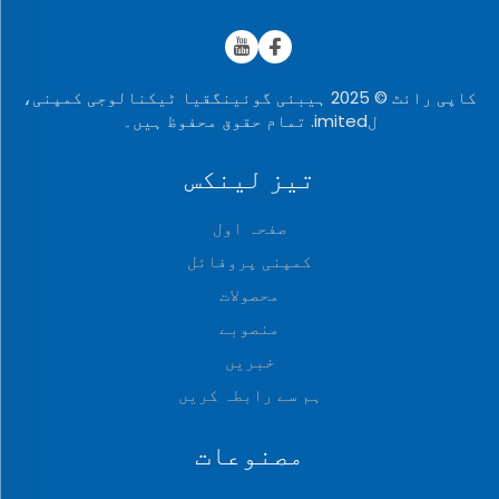
کاپی رائٹ © 2025 ہیبئی گوئینگقیا ٹیکنالوجی کمپنی،
لimited. تمام حقوق محفوظ ہیں۔
تیز لینکس
صفحہ اول
کمپنی پروفائل
محصولات
منصوبے
خبریں
ہم سے رابطہ کریں
مصنوعات