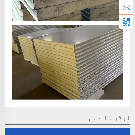
آرڈر کا عمل