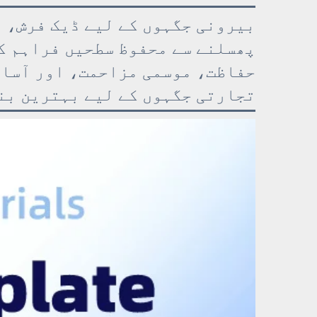
پھسلنے سے محفوظ سطحیں فراہم کر
حفاظت، موسمی مزاحمت، اور آسان
تجارتی جگہوں کے لیے بہترین بن