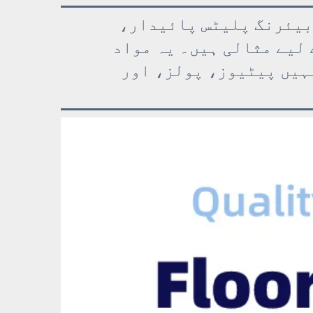
 لیے ڈیک فرش، اسٹریم ڈیک، پول ڈیک فرش، اور 750 فرش بیئرنگ پلیٹس پائیدار،
 لیے مثالی ہیں۔ یہ مواد
ہیں پیٹیوز، پولز، اور