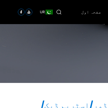
صفحہ اول
UR
ڈور/اسٹریم ڈیک/