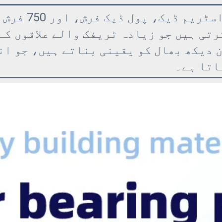
بیرونی جگہوں کے
تی ہیں جو زیادہ ٹریفک والے علاقوں کے
 دیکھ بھال کو یقینی بناتے ہیں، جو ان
اتا ہے۔