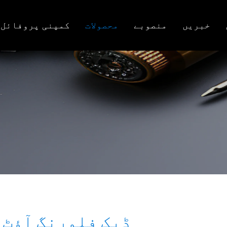
خبریں
منصوبے
محصولات
کمپنی پروفائل
ڈیک فلورنگ آؤٹ 