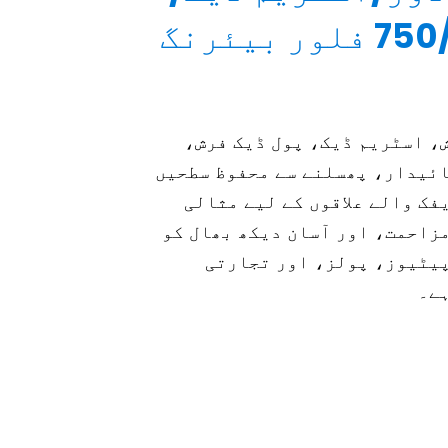
پول ڈیک فلورنگ/750 فلور بیئرنگ
، اسٹریم ڈیک، پول ڈیک فرش،
ٹس پائیدار، پھسلنے سے محفوظ سطحیں
فک والے علاقوں کے لیے مثالی
زاحمت، اور آسان دیکھ بھال کو
پیٹیوز، پولز، اور تجارتی
ہے۔