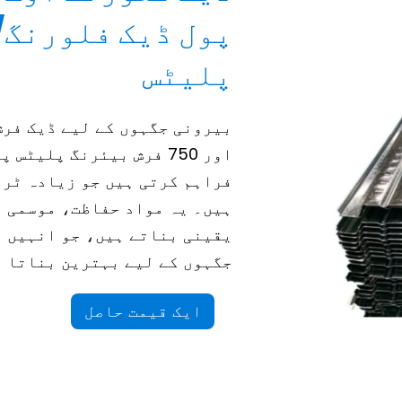
پلیٹس
بیرونی جگہوں کے لیے ڈیک فرش
اور 750 فرش بیئرنگ پلی
فراہم کرتی ہیں جو زیادہ ٹری
ہیں۔ یہ مواد حفاظت، موسمی م
یقینی بناتے ہیں، جو انہیں 
جگہوں کے لیے بہترین بناتا 
ایک قیمت حاصل
کریں