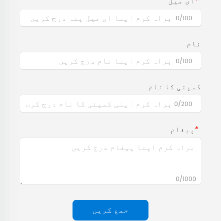
ای میل
0/100
نام
0/100
کمپنی کا نام
0/200
پیغام
0/1000
جمع کریں