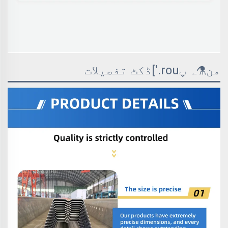
من⚗ہ پrou.']ڈکٹ تفصیلات