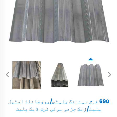
690 فرش بیئرنگ پلیٹس/پروفائلڈ اسٹیل
پلیٹ/زنک چڑھی ہوئی فرش ڈیک پلیٹ