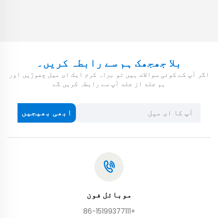
بلا جھجھک ہم سے رابطہ کریں۔
اگر آپ کے کوئی سوالات ہیں تو براہ کرم ایک ای میل چھوڑیں اور
ہم جلد از جلد آپ سے رابطہ کریں گے
ابھی بھیجیں
موبائل فون
+86-15199377111