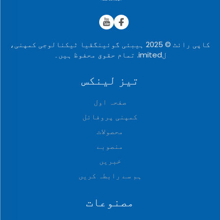
کاپی رائٹ © 2025 ہیبئی گوئینگقیا ٹیکنالوجی کمپنی،
لimited. تمام حقوق محفوظ ہیں۔
تیز لینکس
صفحہ اول
کمپنی پروفائل
محصولات
منصوبے
خبریں
ہم سے رابطہ کریں
مصنوعات