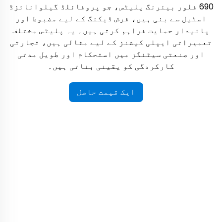
690 فلور بیئرنگ پلیٹس، جو پروفائلڈ گیلوانائزڈ
اسٹیل سے بنی ہیں، فرش ڈیکنگ کے لیے مضبوط اور
پائیدار حمایت فراہم کرتی ہیں۔ یہ پلیٹس مختلف
تعمیراتی ایپلی کیشنز کے لیے مثالی ہیں، تجارتی
اور صنعتی سیٹنگز میں استحکام اور طویل مدتی
کارکردگی کو یقینی بناتی ہیں۔
ایک قیمت حاصل
کریں