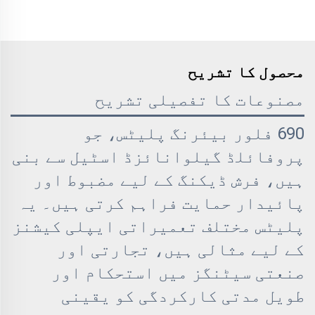
محصول کا تشریح
مصنوعات کا تفصیلی تشریح
690 فلور بیئرنگ پلیٹس، جو
پروفائلڈ گیلوانائزڈ اسٹیل سے بنی
ہیں، فرش ڈیکنگ کے لیے مضبوط اور
پائیدار حمایت فراہم کرتی ہیں۔ یہ
پلیٹس مختلف تعمیراتی ایپلی کیشنز
کے لیے مثالی ہیں، تجارتی اور
صنعتی سیٹنگز میں استحکام اور
طویل مدتی کارکردگی کو یقینی