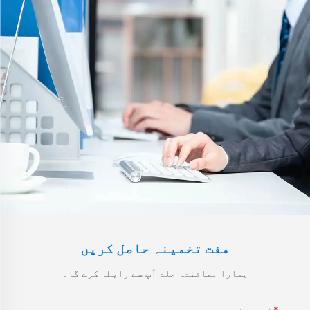
مفت تخمینہ حاصل کریں
ہمارا نمائندہ جلد آپ سے رابطہ کرے گا۔