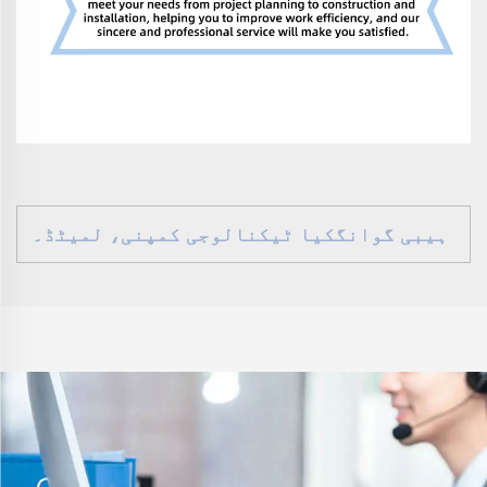
ہیبی گوانگکیا ٹیکنالوجی کمپنی، لمیٹڈ۔