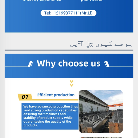
ہم سے کیوں چुनیں