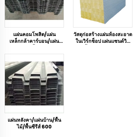
แผ่นคอมโพสิต/แผ่น
วัสดุก่อสร้างแผ่นห้องสะอาด
เหล็กกล้าคาร์บอน/แผ่น
ในเวิร์กช็อป แผ่นแซนด์วิช
บ้าน/แผ่นพื้นกลางแจ้ง
กันน้ำ แผ่นเสียงแอคูสติก
แผ่นแซนด์วิชบ้านสำเร็จรูป
แผ่นหลังคา/แผ่นบ้าน/พื้น
ไม้/พื้นซีรีส์ 600