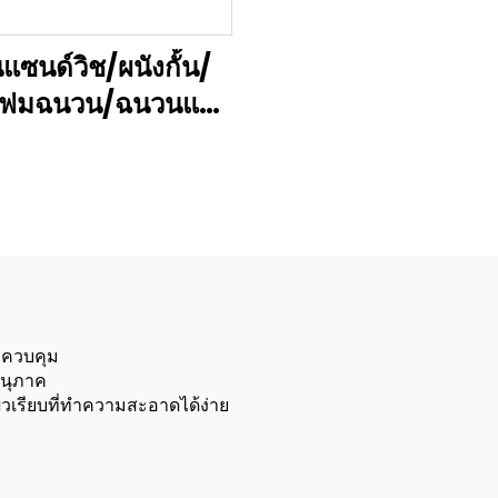
นแซนด์วิช/ผนังกั้น/
โฟมฉนวน/ฉนวนแผ่น
โฟม
่ควบคุม
นุภาค
ิวเรียบที่ทำความสะอาดได้ง่าย