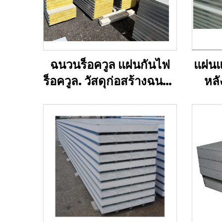
ฉนวนร็อควูล แผ่นกันไฟ
แผ่นแ
ร็อควูล. วัสดุก่อสร้างฉนวน
หลั
เสียงฉนวนความร้อนแผ่น
สำหร
ผนังอะคูสติก