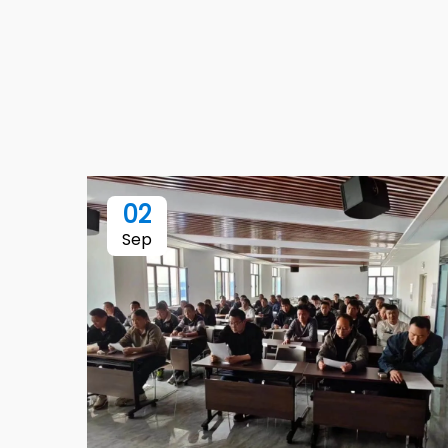
02
Sep