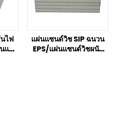
ันไฟ
แผ่นแซนด์วิช SIP ฉนวน
านและ
EPS/แผ่นแซนด์วิชผนัง
กนโฟม
EPS
บการ