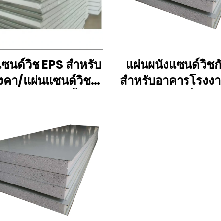
ซนด์วิช EPS สำหรับ
แผ่นผนังแซนด์วิชก
งคา/แผ่นแซนด์วิช
สำหรับอาคารโรงง
ับเพดาน/ผนังกั้นกัน
อพาร์ตเมนต์ที่มีแ
ไฟ
ร็อควูล EPS สำหรั
ฉนวน