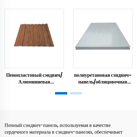
мастерской и квартиры с
изоляционный пенопласт/
наполнителем из
изоляционный пенопласт
пенополистирола и
минеральной ваты для
изоляции
Пенопластовый сэндвич/
полиуретановая сэндвич-
Алюминиевая
панель/облицовочная
декоративная стеновая
панель/стиропор
панель/Декоративная
изоляция для наружного
применения
Пенный сэндвич-панель, используемая в качестве
сердечного материала в сэндвич-панелях, обеспечивает