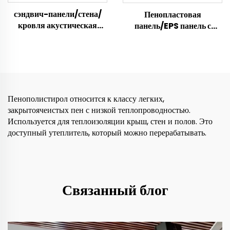
сэндвич-панели/стена/
Пенопластовая
кровля акустическая
панель/EPS панель с
стеновая панель/плиты
минеральной ватой для
пенополистирола
утепления/легкая
сэндвич-панель
Пенополистирол относится к классу легких,
закрытоячеистых пен с низкой теплопроводностью.
Используется для теплоизоляции крыш, стен и полов. Это
доступный утеплитель, который можно перерабатывать.
Связанный блог