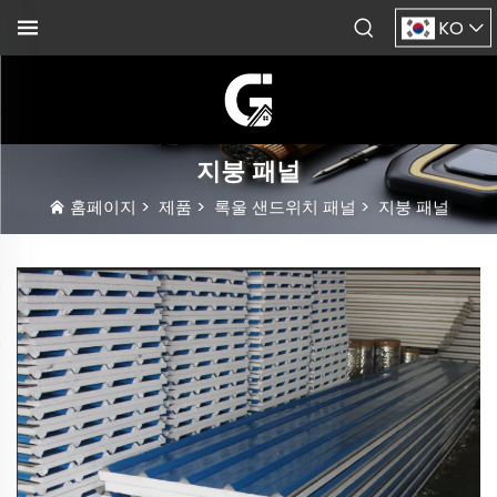
KO
지붕 패널
홈페이지
>
제품
>
록울 샌드위치 패널
>
지붕 패널