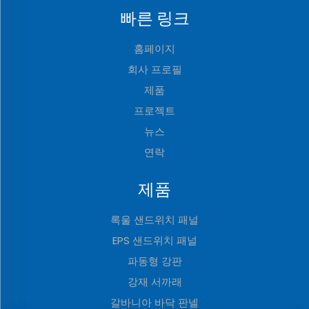
빠른 링크
홈페이지
회사 프로필
제품
프로젝트
뉴스
연락
제품
록울 샌드위치 패널
EPS 샌드위치 패널
파동형 강판
강재 서까래
갈바니아 바닥 판넬