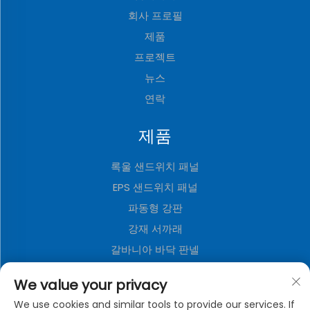
회사 프로필
제품
프로젝트
뉴스
연락
제품
록울 샌드위치 패널
EPS 샌드위치 패널
파동형 강판
강재 서까래
갈바니아 바닥 판넬
폴리우레탄 샌드위치 패널
We value your privacy
메탈 장식 보드
We use cookies and similar tools to provide our services. If