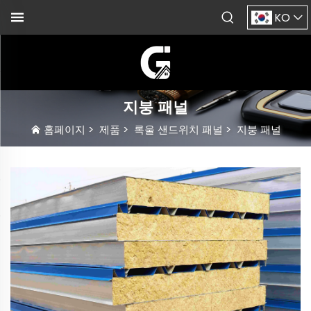
KO
지붕 패널
홈페이지
>
제품
>
록울 샌드위치 패널
>
지붕 패널