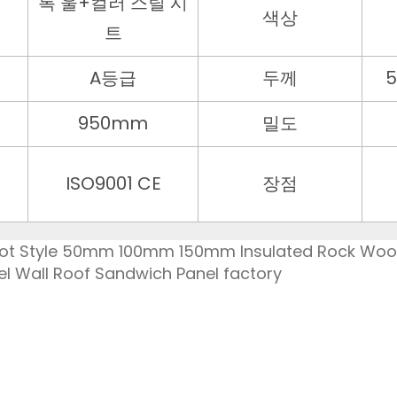
록 울+컬러 스틸 시
색상
트
A등급
두께
5
950mm
밀도
ISO9001 CE
장점