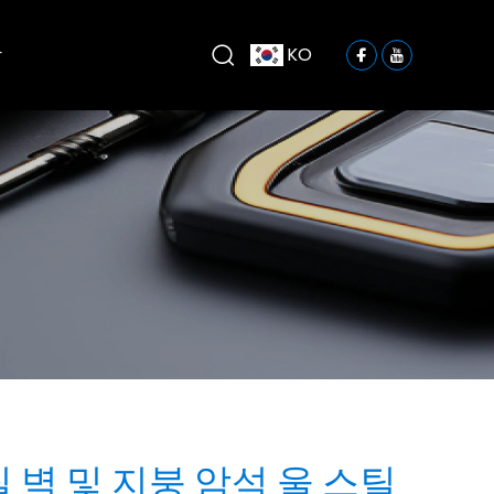
락
KO
 벽 및 지붕 암석 울 스틸