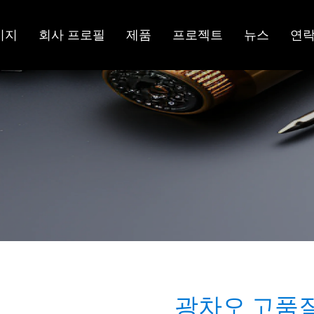
이지
회사 프로필
제품
프로젝트
뉴스
연
광차오 고품질