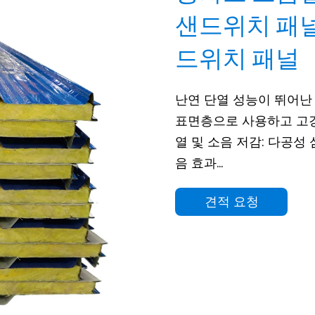
샌드위치 패널
드위치 패널
난연 단열 성능이 뛰어난 
표면층으로 사용하고 고강
열 및 소음 저감: 다공성
음 효과...
견적 요청