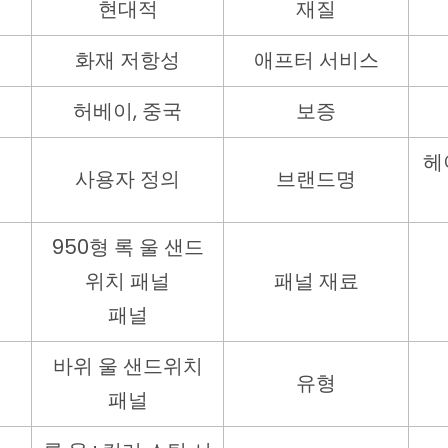
현대적
재질
화재 저항성
애프터 서비스
허베이, 중국
보증
헤
사용자 정의
브랜드명
950형 록 울 샌드
위치 패널
패널 재료
패널
바위 울 샌드위치
유형
패널