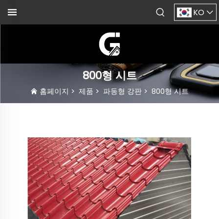
KO
800형 시트
홈페이지
>
제품
>
파동형 강판
>
800형 시트