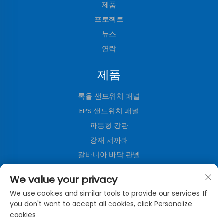
제품
프로젝트
뉴스
연락
제품
록울 샌드위치 패널
EPS 샌드위치 패널
파동형 강판
강재 서까래
갈바니아 바닥 판넬
폴리우레탄 샌드위치 패널
We value your privacy
메탈 장식 보드
We use cookies and similar tools to provide our services. If
접이식 컨테이너 주택
you don't want to accept all cookies, click Personalize
cookies.